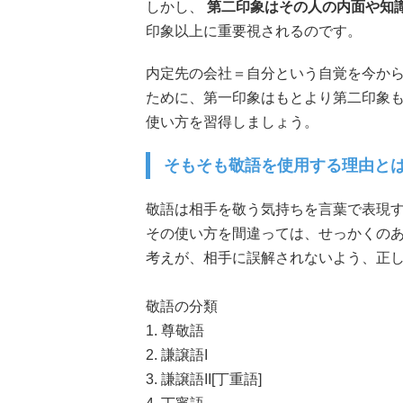
しかし、
第二印象はその人の内面や知
印象以上に重要視されるのです。
内定先の会社＝自分という自覚を今か
ために、第一印象はもとより第二印象
使い方を習得しましょう。
そもそも敬語を使用する理由と
敬語は相手を敬う気持ちを言葉で表現
その使い方を間違っては、せっかくの
考えが、相手に誤解されないよう、正
敬語の分類
1. 尊敬語
2. 謙譲語I
3. 謙譲語II[丁重語]