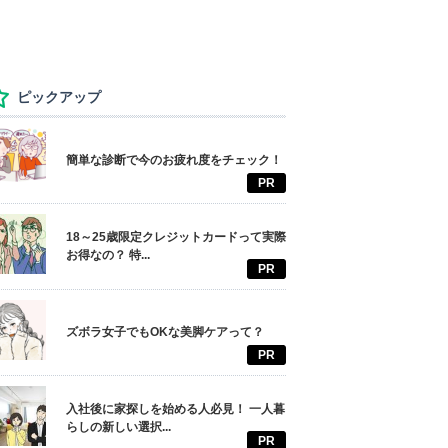
ピックアップ
簡単な診断で今のお疲れ度をチェック！
PR
18～25歳限定クレジットカードって実際
お得なの？ 特...
PR
ズボラ女子でもOKな美脚ケアって？
PR
入社後に家探しを始める人必見！ 一人暮
らしの新しい選択...
PR