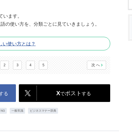
ています。
敬語の使い方を、分類ごとに見ていきましょう。
しい使い方とは？
次へ
2
3
4
5
X
ポスト
する
で
する
NG
一般常識
ビジネスマナー辞典