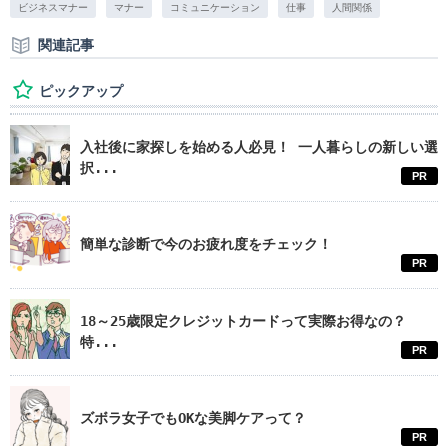
ビジネスマナー
マナー
コミュニケーション
仕事
人間関係
関連記事
ピックアップ
入社後に家探しを始める人必見！ 一人暮らしの新しい選
択...
PR
簡単な診断で今のお疲れ度をチェック！
PR
18～25歳限定クレジットカードって実際お得なの？
特...
PR
ズボラ女子でもOKな美脚ケアって？
PR