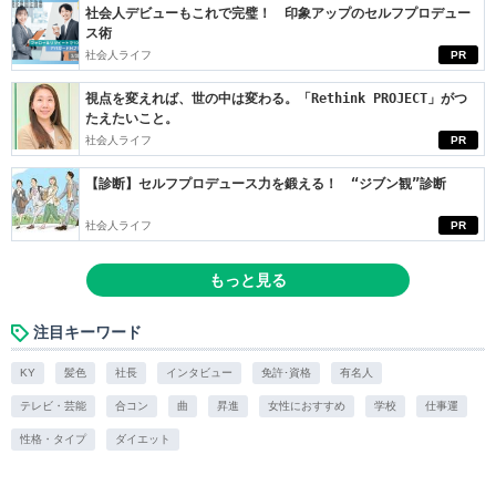
社会人デビューもこれで完璧！ 印象アップのセルフプロデュー
ス術
社会人ライフ
PR
視点を変えれば、世の中は変わる。「Rethink PROJECT」がつ
たえたいこと。
社会人ライフ
PR
【診断】セルフプロデュース力を鍛える！ “ジブン観”診断
社会人ライフ
PR
もっと見る
注目キーワード
KY
髪色
社長
インタビュー
免許･資格
有名人
テレビ・芸能
合コン
曲
昇進
女性におすすめ
学校
仕事運
性格・タイプ
ダイエット