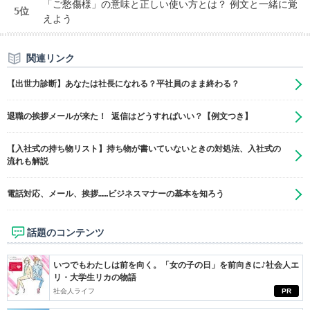
「ご愁傷様」の意味と正しい使い方とは？ 例文と一緒に覚
5位
えよう
関連リンク
【出世力診断】あなたは社長になれる？平社員のまま終わる？
退職の挨拶メールが来た！ 返信はどうすればいい？【例文つき】
【入社式の持ち物リスト】持ち物が書いていないときの対処法、入社式の
流れも解説
電話対応、メール、挨拶……ビジネスマナーの基本を知ろう
話題のコンテンツ
いつでもわたしは前を向く。「女の子の日」を前向きに♪社会人エ
リ・大学生リカの物語
社会人ライフ
PR