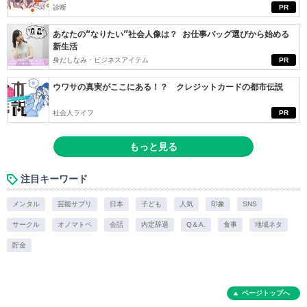
診断
PR
あなたの“なりたい”社会人像は？ お仕事バッグ選びから始める
新生活
身だしなみ・ビジネスアイテム
PR
ウワサの真実がここにある！？ クレジットカードの都市伝説
社会人ライフ
PR
もっと見る
注目キーワード
メンタル
芸能サプリ
日本
子ども
人気
印象
SNS
サークル
オノマトペ
会話
内定辞退
Q＆A.
食事
地域ネタ
貯金
ページトップへ