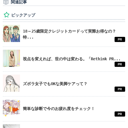
関連記事
ピックアップ
18～25歳限定クレジットカードって実際お得なの？
特...
PR
視点を変えれば、世の中は変わる。「Rethink PR...
PR
ズボラ女子でもOKな美脚ケアって？
PR
簡単な診断で今のお疲れ度をチェック！
PR