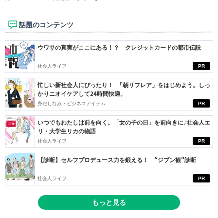
話題のコンテンツ
ウワサの真実がここにある！？ クレジットカードの都市伝説
社会人ライフ
PR
忙しい新社会人にぴったり！ 「朝リフレア」をはじめよう。しっ
かりニオイケアして24時間快適。
身だしなみ・ビジネスアイテム
PR
いつでもわたしは前を向く。「女の子の日」を前向きに♪社会人エ
リ・大学生リカの物語
社会人ライフ
PR
【診断】セルフプロデュース力を鍛える！ “ジブン観”診断
社会人ライフ
PR
もっと見る