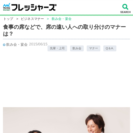
トップ
>
ビジネスマナー
>
飲み会・宴会
食事の席などで、席の遠い人への取り分けのマナー
は？
2015/06/15
飲み会・宴会
先輩・上司
飲み会
マナー
Q＆A.