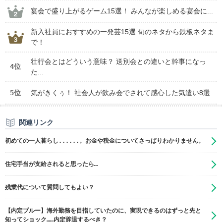
宴会で盛り上がるゲーム15選！ みんなが楽しめる宴会に...
新入社員におすすめの一発芸15選 旬のネタから鉄板ネタま
で！
壮行会とはどういう意味？ 送別会との違いと幹事になっ
4位
た...
5位
気がきくぅ！ 社会人が飲み会でされて感心した気遣い8選
関連リンク
初めての一人暮らし......。お金や税金についてさっぱりわかりません。
住宅手当が支給されると思ったら…
残業代について質問してもよい？
【内定ブルー】海外勤務を目指していたのに、実現できるのはずっと先と
知ってショック……内定辞退するべき？