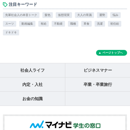
注目キーワード
先輩社会人の本音トーク
髪色
仮想現実
大人の常識
運勢
悩み
スーツ
動画編集
有給
不動産
職種
草食
洗濯
初任給
ドキドキ
ページトップへ
社会人ライフ
ビジネスマナー
内定・入社
卒業・卒業旅行
お金の知識