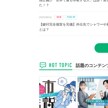
孫正義が「世界で最も尊敬する人」は誰？差
た！？
2025/08/11
【鍵付完全個室を完備】外出先でシャワーや
とは？
話題のコンテン