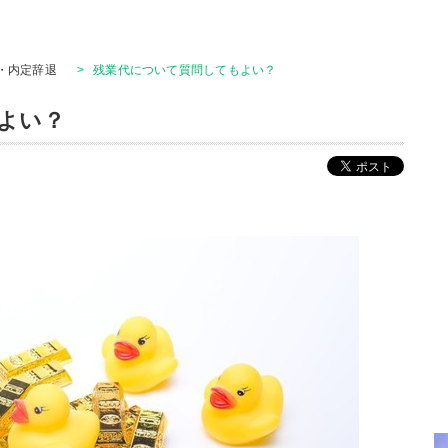
・内定辞退
>
残業代について質問してもよい？
よい？