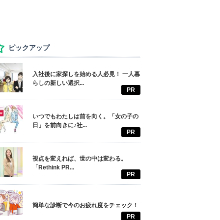
ピックアップ
入社後に家探しを始める人必見！ 一人暮
らしの新しい選択...
PR
いつでもわたしは前を向く。「女の子の
日」を前向きに♪社...
PR
視点を変えれば、世の中は変わる。
「Rethink PR...
PR
簡単な診断で今のお疲れ度をチェック！
PR