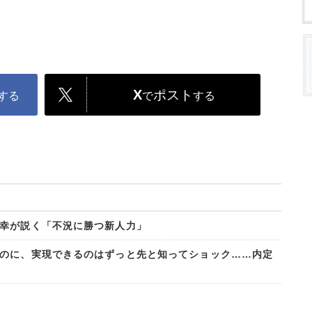
X
ポスト
する
で
する
幸が説く「不況に勝つ新人力」
のに、実現できるのはずっと先と知ってショック……内定