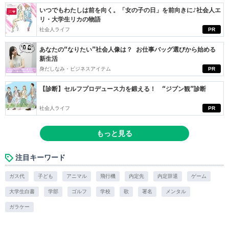
いつでもわたしは前を向く。「女の子の日」を前向きに♪社会人エ
リ・大学生リカの物語
社会人ライフ
PR
あなたの“なりたい”社会人像は？ お仕事バッグ選びから始める
新生活
身だしなみ・ビジネスアイテム
PR
【診断】セルフプロデュース力を鍛える！ “ジブン観”診断
社会人ライフ
PR
もっと見る
注目キーワード
ガス代
子ども
アニマル
飛行機
内定先
内定辞退
ゲーム
大学生白書
学部
ゴルフ
学校
歌
署名
メンタル
ガラケー