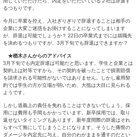
用していただけたら、内定をいただいている２社は辞退す
るつもりです。
今月に卒業を控え、入社ぎりぎりで辞退することは相手の
企業に大変ご迷惑をお掛けすることになってしまいます
が、辞退は可能でしょうか？ 22日の卒業式までには就職先
を決めるつもりですが、3月下旬でも辞退はできますか？
★楢木さんからのアドバイス
3月下旬でも内定辞退は可能だと思います。学生と企業とは
契約上は対等ですから、その契約を破ったことで損害賠償
を請求される可能性がないではありません。しかし雇用契
約では学生の方が立場が弱いため、大抵は大目に見られる
ようです。
しかし道義上の責任を免れることはできないでしょう。採
用には費用も手間もかかっています。新卒採用では、取り
返せないタイミングもあります。新年度間際の辞退はそれ
らすべて無にしてしまうことになります。そうした痛恨の
ダメージを内定先に与え、自分のわがままを通すのだとい