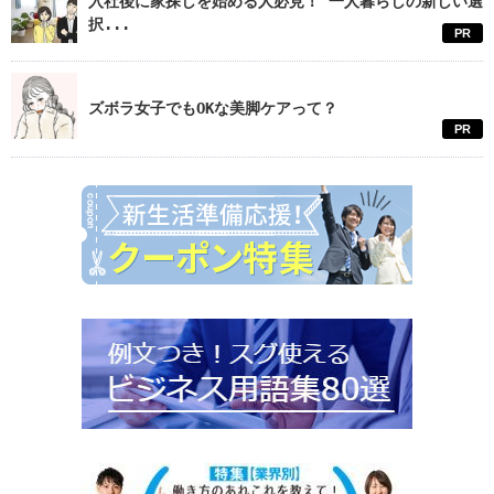
入社後に家探しを始める人必見！ 一人暮らしの新しい選
択...
PR
ズボラ女子でもOKな美脚ケアって？
PR