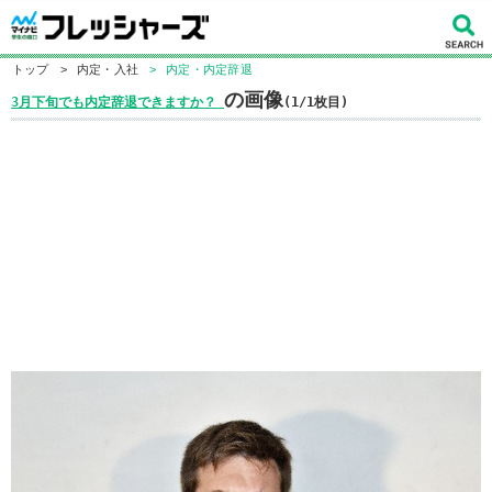
トップ
>
内定・入社
>
内定・内定辞退
の画像
3月下旬でも内定辞退できますか？
(1/1枚目)