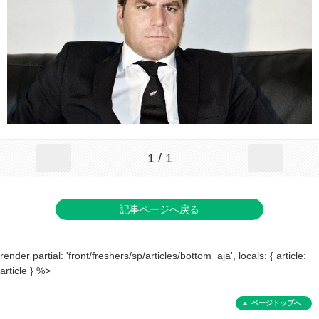
1 / 1
記事ページへ戻る
render partial: 'front/freshers/sp/articles/bottom_aja', locals: { article:
article } %>
ページトップへ