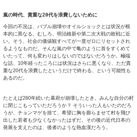
嵐の時代、貴重な20代を浪費しないために
今回の不況は、バブル崩壊やオイルショックとは状況が根
本的に異なる。むしろ、明治維新や第二次大戦の敗戦に近
い。そう、社会の価値観すべてが一度ゼロにリセットされ
るようなものだ。そんな嵐の中で亀のように首をすくめて
いたって、何も変わりはしないのではないだろうか。極端
な話、10年経ったころには状況はさらに悪くなり、ただ貴
重な20代を浪費したというだけで終わる、という可能性も
あるのだ。
たとえば260年続いた幕府が崩壊したとき。みんな自分の村
に閉じこもっていただろうか？ そういった人もいたのだろ
うが、チョンマゲを捨て、希望に胸を膨らませて村を飛び
出した若者も少なくなかったはずだ。その後の近代日本の
発展を支えたのは、後者のような熱血漢だろう。