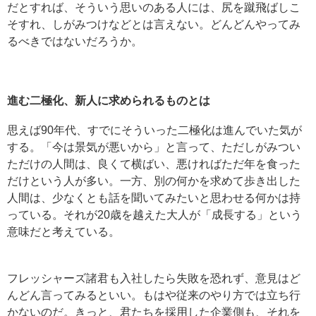
だとすれば、そういう思いのある人には、尻を蹴飛ばしこ
そすれ、しがみつけなどとは言えない。どんどんやってみ
るべきではないだろうか。
進む二極化、新人に求められるものとは
思えば90年代、すでにそういった二極化は進んでいた気が
する。「今は景気が悪いから」と言って、ただしがみつい
ただけの人間は、良くて横ばい、悪ければただ年を食った
だけという人が多い。一方、別の何かを求めて歩き出した
人間は、少なくとも話を聞いてみたいと思わせる何かは持
っている。それが20歳を越えた大人が「成長する」という
意味だと考えている。
フレッシャーズ諸君も入社したら失敗を恐れず、意見はど
んどん言ってみるといい。もはや従来のやり方では立ち行
かないのだ。きっと、君たちを採用した企業側も、それを