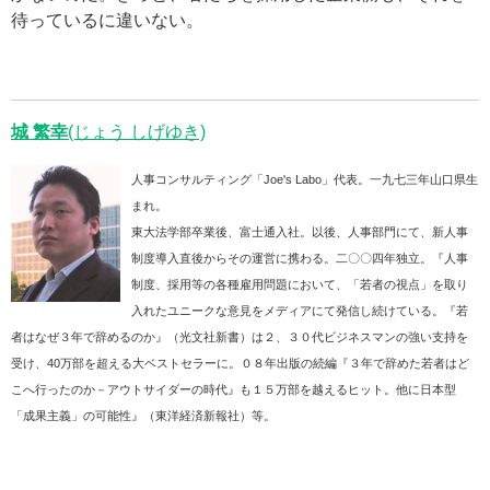
待っているに違いない。
城 繁幸
(じょう しげゆき)
人事コンサルティング「Joe's Labo」代表。一九七三年山口県生
まれ。
東大法学部卒業後、富士通入社。以後、人事部門にて、新人事
制度導入直後からその運営に携わる。二〇〇四年独立。『人事
制度、採用等の各種雇用問題において、「若者の視点」を取り
入れたユニークな意見をメディアにて発信し続けている。『若
者はなぜ３年で辞めるのか』（光文社新書）は２、３０代ビジネスマンの強い支持を
受け、40万部を超える大ベストセラーに。０８年出版の続編『３年で辞めた若者はど
こへ行ったのか－アウトサイダーの時代』も１５万部を越えるヒット。他に日本型
「成果主義」の可能性』（東洋経済新報社）等。