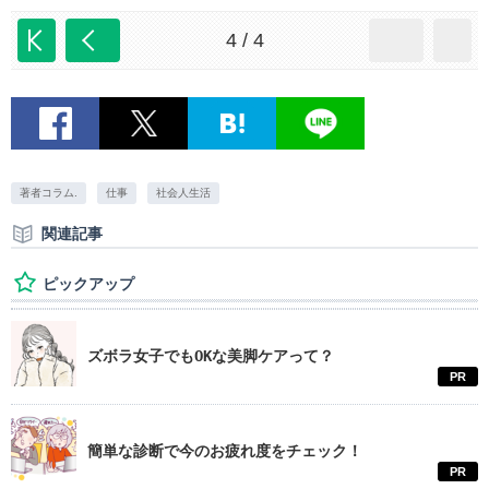
4 / 4
著者コラム.
仕事
社会人生活
関連記事
ピックアップ
ズボラ女子でもOKな美脚ケアって？
PR
簡単な診断で今のお疲れ度をチェック！
PR