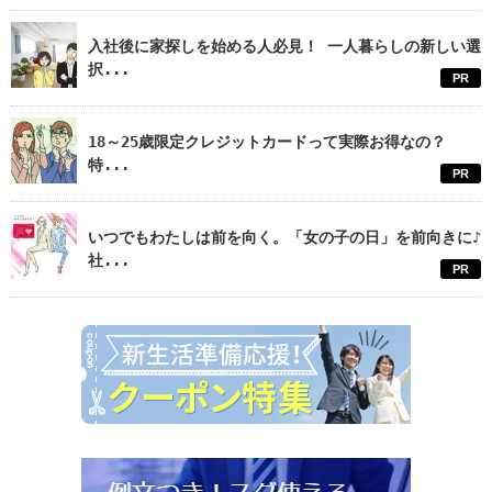
入社後に家探しを始める人必見！ 一人暮らしの新しい選
択...
PR
18～25歳限定クレジットカードって実際お得なの？
特...
PR
いつでもわたしは前を向く。「女の子の日」を前向きに♪
社...
PR