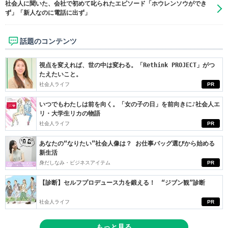
社会人に聞いた、会社で初めて叱られたエピソード「ホウレンソウができ
ず」「新人なのに電話に出ず」
話題のコンテンツ
視点を変えれば、世の中は変わる。「Rethink PROJECT」がつ
たえたいこと。
社会人ライフ
PR
いつでもわたしは前を向く。「女の子の日」を前向きに♪社会人エ
リ・大学生リカの物語
社会人ライフ
PR
あなたの“なりたい”社会人像は？ お仕事バッグ選びから始める
新生活
身だしなみ・ビジネスアイテム
PR
【診断】セルフプロデュース力を鍛える！ “ジブン観”診断
社会人ライフ
PR
もっと見る