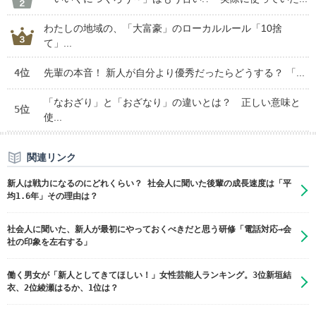
わたしの地域の、「大富豪」のローカルルール「10捨
て」...
4位
先輩の本音！ 新人が自分より優秀だったらどうする？ 「...
「なおざり」と「おざなり」の違いとは？ 正しい意味と
5位
使...
関連リンク
新人は戦力になるのにどれくらい？ 社会人に聞いた後輩の成長速度は「平
均1.6年」その理由は？
社会人に聞いた、新人が最初にやっておくべきだと思う研修「電話対応→会
社の印象を左右する」
働く男女が「新人としてきてほしい！」女性芸能人ランキング。3位新垣結
衣、2位綾瀬はるか、1位は？