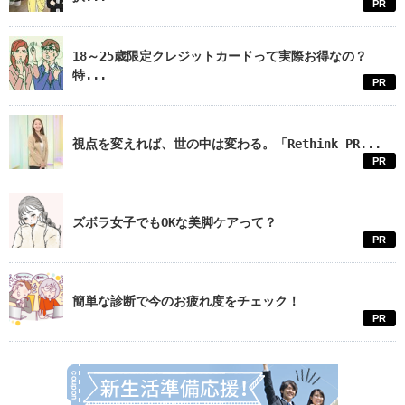
PR
18～25歳限定クレジットカードって実際お得なの？
特...
PR
視点を変えれば、世の中は変わる。「Rethink PR...
PR
ズボラ女子でもOKな美脚ケアって？
PR
簡単な診断で今のお疲れ度をチェック！
PR