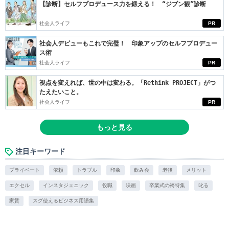
【診断】セルフプロデュース力を鍛える！ “ジブン観”診断
社会人ライフ
PR
社会人デビューもこれで完璧！ 印象アップのセルフプロデュー
ス術
社会人ライフ
PR
視点を変えれば、世の中は変わる。「Rethink PROJECT」がつ
たえたいこと。
社会人ライフ
PR
もっと見る
注目キーワード
プライベート
依頼
トラブル
印象
飲み会
老後
メリット
エクセル
インスタジェニック
役職
映画
卒業式の袴特集
叱る
家賃
スグ使えるビジネス用語集