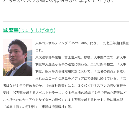
どちらがリスクが高いかは明らかではないだろうか。
城 繁幸
(じょう しげゆき)
人事コンサルティング「Joe's Labo」代表。一九七三年山口県生
まれ。
東大法学部卒業後、富士通入社。以後、人事部門にて、新人事
制度導入直後からその運営に携わる。二〇〇四年独立。『人事
制度、採用等の各種雇用問題において、「若者の視点」を取り
入れたユニークな意見をメディアにて発信し続けている。『若
者はなぜ３年で辞めるのか』（光文社新書）は２、３０代ビジネスマンの強い支持を
受け、40万部を超える大ベストセラーに。０８年出版の続編『３年で辞めた若者はど
こへ行ったのか－アウトサイダーの時代』も１５万部を越えるヒット。他に日本型
「成果主義」の可能性』（東洋経済新報社）等。