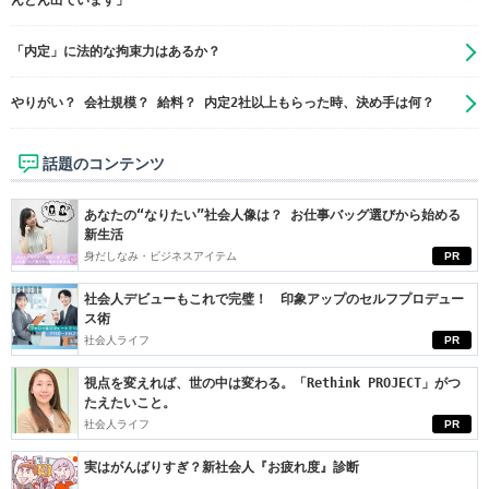
んどん出ています」
「内定」に法的な拘束力はあるか？
やりがい？ 会社規模？ 給料？ 内定2社以上もらった時、決め手は何？
話題のコンテンツ
あなたの“なりたい”社会人像は？ お仕事バッグ選びから始める
新生活
身だしなみ・ビジネスアイテム
PR
社会人デビューもこれで完璧！ 印象アップのセルフプロデュー
ス術
社会人ライフ
PR
視点を変えれば、世の中は変わる。「Rethink PROJECT」がつ
たえたいこと。
社会人ライフ
PR
実はがんばりすぎ？新社会人『お疲れ度』診断