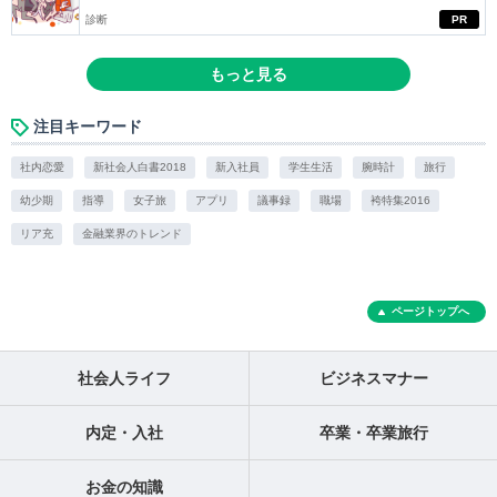
診断
PR
もっと見る
注目キーワード
社内恋愛
新社会人白書2018
新入社員
学生生活
腕時計
旅行
幼少期
指導
女子旅
アプリ
議事録
職場
袴特集2016
リア充
金融業界のトレンド
ページトップへ
社会人ライフ
ビジネスマナー
内定・入社
卒業・卒業旅行
お金の知識