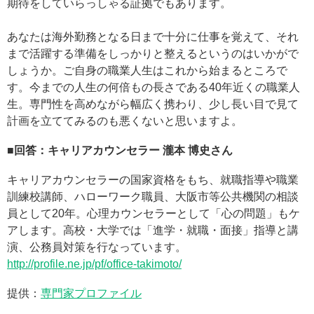
期待をしていらっしゃる証拠でもあります。
あなたは海外勤務となる日まで十分に仕事を覚えて、それ
まで活躍する準備をしっかりと整えるというのはいかがで
しょうか。ご自身の職業人生はこれから始まるところで
す。今までの人生の何倍もの長さである40年近くの職業人
生。専門性を高めながら幅広く携わり、少し長い目で見て
計画を立ててみるのも悪くないと思いますよ。
■回答：キャリアカウンセラー 瀧本 博史さん
キャリアカウンセラーの国家資格をもち、就職指導や職業
訓練校講師、ハローワーク職員、大阪市等公共機関の相談
員として20年。心理カウンセラーとして「心の問題」もケ
アします。高校・大学では「進学・就職・面接」指導と講
演、公務員対策を行なっています。
http://profile.ne.jp/pf/office-takimoto/
提供：
専門家プロファイル