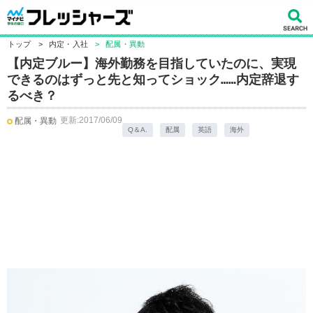
トップ
>
内定・入社
>
配属・異動
【内定ブルー】海外勤務を目指していたのに、実現
できるのはずっと先と知ってショック……内定辞退す
るべき？
更新:2017/06/09
配属・異動
Q＆A.
配属
英語
海外