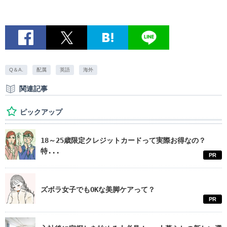
Q＆A.
配属
英語
海外
関連記事
ピックアップ
18～25歳限定クレジットカードって実際お得なの？
特...
PR
ズボラ女子でもOKな美脚ケアって？
PR