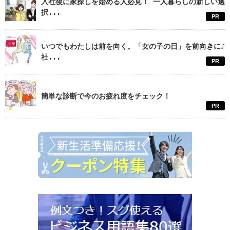
入社後に家探しを始める人必見！ 一人暮らしの新しい選
択...
PR
いつでもわたしは前を向く。「女の子の日」を前向きに♪
社...
PR
簡単な診断で今のお疲れ度をチェック！
PR