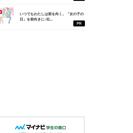
いつでもわたしは前を向く。「女の子の
日」を前向きに♪社...
PR