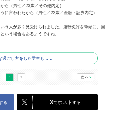
から（男性／23歳／その他内定）
うに言われたから（男性／22歳／金融・証券内定）
という人が多く見受けられました。運転免許を筆頭に、国
てという場合もあるようですね。
な過ごし方をした学生も……
次へ
1
2
X
ポスト
する
で
する