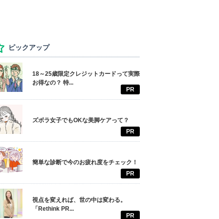
ピックアップ
18～25歳限定クレジットカードって実際
お得なの？ 特...
PR
ズボラ女子でもOKな美脚ケアって？
PR
簡単な診断で今のお疲れ度をチェック！
PR
視点を変えれば、世の中は変わる。
「Rethink PR...
PR