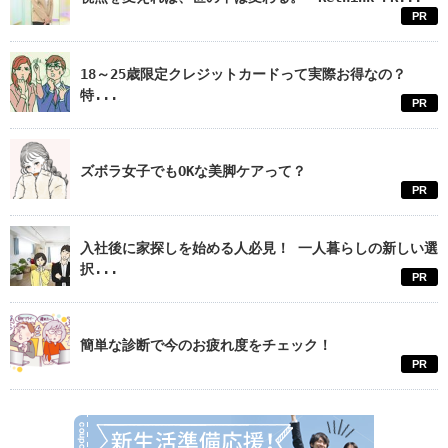
PR
18～25歳限定クレジットカードって実際お得なの？
特...
PR
ズボラ女子でもOKな美脚ケアって？
PR
入社後に家探しを始める人必見！ 一人暮らしの新しい選
択...
PR
簡単な診断で今のお疲れ度をチェック！
PR