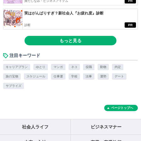
身だしなみ・ビジネスアイテム
PR
実はがんばりすぎ？新社会人『お疲れ度』診断
診断
PR
もっと見る
注目キーワード
キャリアプラン
ゆとり
マンガ
ネコ
役職
動物
内定
旅の宝物
スケジュール
仕事運
学校
法事
運勢
デート
サプライズ
ページトップへ
社会人ライフ
ビジネスマナー