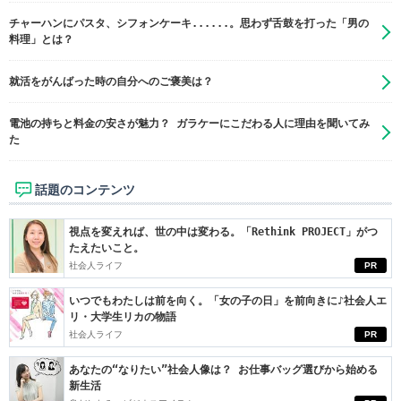
チャーハンにパスタ、シフォンケーキ......。思わず舌鼓を打った「男の
料理」とは？
就活をがんばった時の自分へのご褒美は？
電池の持ちと料金の安さが魅力？ ガラケーにこだわる人に理由を聞いてみ
た
話題のコンテンツ
視点を変えれば、世の中は変わる。「Rethink PROJECT」がつ
たえたいこと。
社会人ライフ
PR
いつでもわたしは前を向く。「女の子の日」を前向きに♪社会人エ
リ・大学生リカの物語
社会人ライフ
PR
あなたの“なりたい”社会人像は？ お仕事バッグ選びから始める
新生活