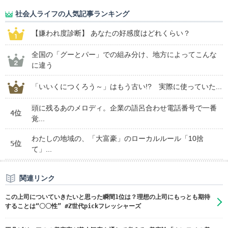
社会人ライフの人気記事ランキング
【嫌われ度診断】 あなたの好感度はどれくらい？
全国の「グーとパー」での組み分け、地方によってこんな
に違う
「いいくにつくろう～」はもう古い!? 実際に使っていた...
頭に残るあのメロディ。企業の語呂合わせ電話番号で一番
4位
覚...
わたしの地域の、「大富豪」のローカルルール「10捨
5位
て」...
関連リンク
この上司についていきたいと思った瞬間1位は？理想の上司にもっとも期待
することは“〇〇性” #Z世代pickフレッシャーズ