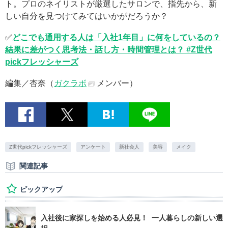
ト。プロのネイリストが厳選したサロンで、指先から、新
しい自分を見つけてみてはいかがだろうか？
✅
どこでも通用する人は「入社1年目」に何をしているの？
結果に差がつく思考法・話し方・時間管理とは？ #Z世代
pickフレッシャーズ
編集／杏奈（
ガクラボ
メンバー）
Z世代pickフレッシャーズ
アンケート
新社会人
美容
メイク
関連記事
ピックアップ
入社後に家探しを始める人必見！ 一人暮らしの新しい選