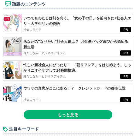
話題のコンテンツ
いつでもわたしは前を向く。「女の子の日」を前向きに♪社会人エ
リ・大学生リカの物語
社会人ライフ
PR
あなたの“なりたい”社会人像は？ お仕事バッグ選びから始める
新生活
身だしなみ・ビジネスアイテム
PR
忙しい新社会人にぴったり！ 「朝リフレア」をはじめよう。しっ
かりニオイケアして24時間快適。
身だしなみ・ビジネスアイテム
PR
ウワサの真実がここにある！？ クレジットカードの都市伝説
社会人ライフ
PR
もっと見る
注目キーワード