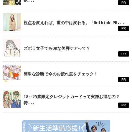
択...
PR
視点を変えれば、世の中は変わる。「Rethink PR...
PR
ズボラ女子でもOKな美脚ケアって？
PR
簡単な診断で今のお疲れ度をチェック！
PR
18～25歳限定クレジットカードって実際お得なの？
特...
PR