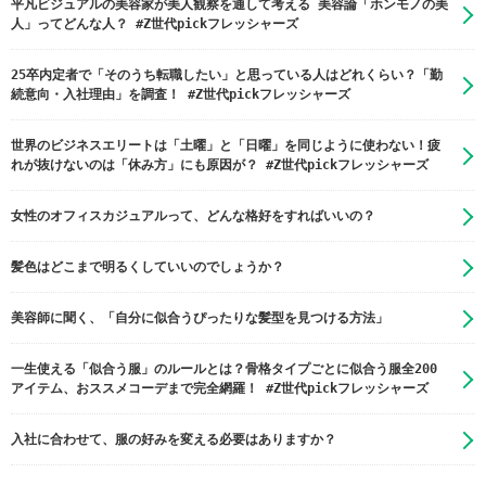
平凡ビジュアルの美容家が美人観察を通して考える 美容論「ホンモノの美
人」ってどんな人？ #Z世代pickフレッシャーズ
25卒内定者で「そのうち転職したい」と思っている人はどれくらい？「勤
続意向・入社理由」を調査！ #Z世代pickフレッシャーズ
世界のビジネスエリートは「土曜」と「日曜」を同じように使わない！疲
れが抜けないのは「休み方」にも原因が？ #Z世代pickフレッシャーズ
女性のオフィスカジュアルって、どんな格好をすればいいの？
髪色はどこまで明るくしていいのでしょうか？
美容師に聞く、「自分に似合うぴったりな髪型を見つける方法」
一生使える「似合う服」のルールとは？骨格タイプごとに似合う服全200
アイテム、おススメコーデまで完全網羅！ #Z世代pickフレッシャーズ
入社に合わせて、服の好みを変える必要はありますか？