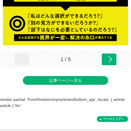
1 / 5
記事ページへ戻る
render partial: 'front/freshers/sp/articles/bottom_aja', locals: { article:
article } %>
ページトップへ