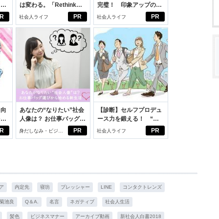
カー
は変わる。「Rethink
完璧！ 印象アップのセ
PROJECT」がつたえた
ルフプロデュース術
R
PR
PR
社会人ライフ
社会人ライフ
いこと。
を向
あなたの“なりたい”社会
【診断】セルフプロデュ
を前
人像は？ お仕事バッグ選
ース力を鍛える！ “ジ
大
びから始める新生活
ブン観”診断
R
PR
PR
身だしなみ・ビジネ
社会人ライフ
スアイテム
ア
内定先
寝坊
プレッシャー
LINE
コンタクトレンズ
菊池良
Q＆A.
名言
ネガティブ
社会人生活
髪色
ビジネスマナー
アーカイブ動画
新社会人白書2018