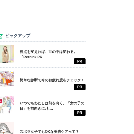
ピックアップ
視点を変えれば、世の中は変わる。
「Rethink PR...
PR
簡単な診断で今のお疲れ度をチェック！
PR
いつでもわたしは前を向く。「女の子の
日」を前向きに♪社...
PR
ズボラ女子でもOKな美脚ケアって？