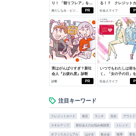
り！ 「朝リフレア」をは
る！？ クレジット
じめよう。しっかりニオ
ドの都市伝説
PR
P
身だしなみ・ビジネ
社会人ライフ
イケアして24時間快適。
スアイテム
実はがんばりすぎ？新社
いつでもわたしは前
会人『お疲れ度』診断
く。「女の子の日」
向きに♪社会人エリ・
PR
P
診断
社会人ライフ
学生リカの物語
注目キーワード
クレジットカード
発言
ランチ
先生
アウトド
スキルアップ
新社会人のお悩み相談室
トレンド.
オフィスカジュアル
はがき
飲み会
指導
変化