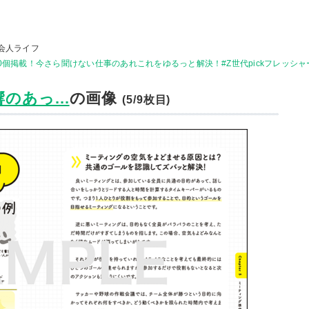
会人ライフ
0個掲載！今さら聞けない仕事のあれこれをゆるっと解決！#Z世代pickフレッシャ
のあっ...
の画像
(5/9枚目)