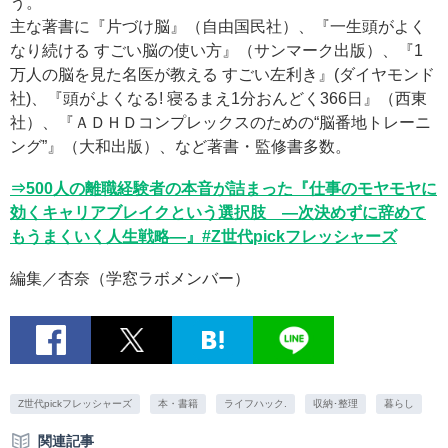
う。
主な著書に『片づけ脳』（自由国民社）、『一生頭がよく
なり続ける すごい脳の使い方』（サンマーク出版）、『1
万人の脳を見た名医が教える すごい左利き』(ダイヤモンド
社)、『頭がよくなる! 寝るまえ1分おんどく366日』（西東
社）、『ＡＤＨＤコンプレックスのための“脳番地トレーニ
ング”』（大和出版）、など著書・監修書多数。
⇒500人の離職経験者の本音が詰まった『仕事のモヤモヤに
効くキャリアブレイクという選択肢 ―次決めずに辞めて
もうまくいく人生戦略―』#Z世代pickフレッシャーズ
編集／杏奈（学窓ラボメンバー）
Z世代pickフレッシャーズ
本・書籍
ライフハック.
収納･整理
暮らし
関連記事