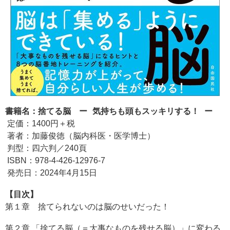
書籍名：捨てる脳 ー 気持ちも頭もスッキリする！ ー
定価：1400円＋税
著者：加藤俊徳（脳内科医・医学博士）
判型：四六判／240頁
ISBN：978-4-426-12976-7
発売日：2024年4月15日
【目次】
第１章 捨てられないのは脳のせいだった！
第２章 「捨てる脳（＝大事なものを残せる脳）」に変わる