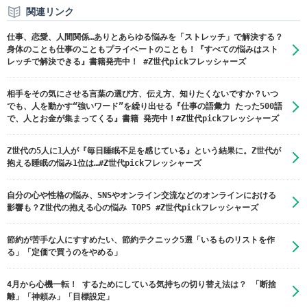
関連リンク
仕事、恋愛、人間関係…ありとあらゆる悩みを「ストレッチ」で解決する？
身体のことも仕事のこともプライベートのことも！『すべての悩みはスト
レッチで解決できる』書籍発売中！ #Z世代pickフレッシャーズ
相手をその気にさせる言葉の選び方、伝え方、知りたくないですか？いつ
でも、人を動かす“強いワード”を繰り出せる『仕事の語彙力 たった500語
で、人とお金が集まってくる』書籍 発売中！#Z世代pickフレッシャーズ
Z世代の5人に1人が『毎日睡眠不足を感じている』という結果に。Z世代が
抱える睡眠の悩み1位は…#Z世代pickフレッシャーズ
自分の心や性格の悩み、SNSやオンライン交流などのオンラインにおける
影響も？Z世代の抱える心の悩み TOP5 #Z世代pickフレッシャーズ
節約が苦手な人にすすめたい、節約テクニック5選「いるものリストを作
る」「定価で買うのをやめる」
4月から心機一転！ するためにしている気持ちの切り替え法は？ 「断捨
離」「神頼み」「目標設定」