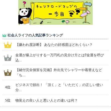
社会人ライフの人気記事ランキング
【嫌われ度診断】 あなたの好感度はどれくらい？
金運が爆上がりする一万円札の見分け方とは⁉金運を呼び
込...
【鍵付完全個室を完備】外出先でシャワーや着替えなど
「ち...
ビジネスで頻出！ 「頂く」と「いただく」の正しい使い
4位
分...
5位
物覚えの良い人と悪い人との違いは何？