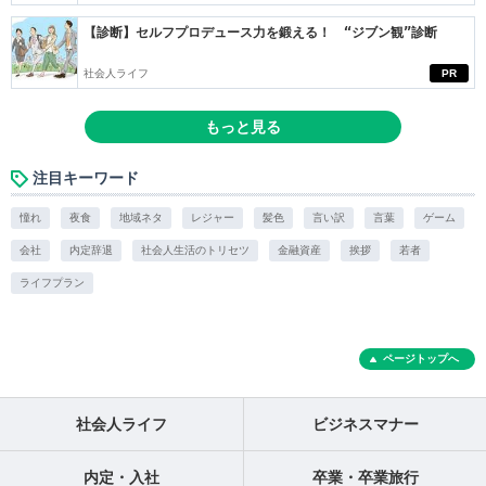
【診断】セルフプロデュース力を鍛える！ “ジブン観”診断
社会人ライフ
PR
もっと見る
注目キーワード
憧れ
夜食
地域ネタ
レジャー
髪色
言い訳
言葉
ゲーム
会社
内定辞退
社会人生活のトリセツ
金融資産
挨拶
若者
ライフプラン
ページトップへ
社会人ライフ
ビジネスマナー
内定・入社
卒業・卒業旅行