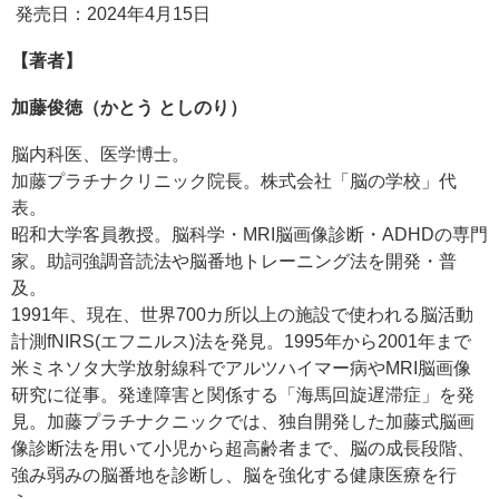
発売日：2024年4月15日
【著者】
加藤俊徳（かとう としのり）
脳内科医、医学博士。
加藤プラチナクリニック院長。株式会社「脳の学校」代
表。
昭和大学客員教授。脳科学・MRI脳画像診断・ADHDの専門
家。助詞強調音読法や脳番地トレーニング法を開発・普
及。
1991年、現在、世界700カ所以上の施設で使われる脳活動
計測fNIRS(エフニルス)法を発見。1995年から2001年まで
米ミネソタ大学放射線科でアルツハイマー病やMRI脳画像
研究に従事。発達障害と関係する「海馬回旋遅滞症」を発
見。加藤プラチナクニックでは、独自開発した加藤式脳画
像診断法を用いて小児から超高齢者まで、脳の成長段階、
強み弱みの脳番地を診断し、脳を強化する健康医療を行