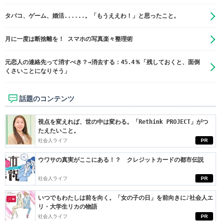
タバコ、ゲーム、婚活......。「もうええわ！」と思ったこと。
月に一度は断捨離を！ スマホの写真楽々整理術
元恋人の連絡先って消すべき？→消去する：45.4％「残しておくと、面倒
くさいことになりそう」
話題のコンテンツ
視点を変えれば、世の中は変わる。「Rethink PROJECT」がつ
たえたいこと。
社会人ライフ
PR
ウワサの真実がここにある！？ クレジットカードの都市伝説
社会人ライフ
PR
いつでもわたしは前を向く。「女の子の日」を前向きに♪社会人エ
リ・大学生リカの物語
社会人ライフ
PR