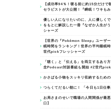
【成功率94％！寝る前に約15分だけ
セラピストが大公開！『瞬眠！ワキもみ＆
優しい人になりたいのに、人に優しくで
をもとに解説した一冊『なぜか人生がうま
シャーズ
【世界の『Pokémon Sleep』ユ
眠時間をランキング！世界の平均睡眠時間
世代pickフレッシャーズ
「聴く」と「伝える」を両立するあり方
念Podcast対談番組も開始 #Z世代pi
かさばる小物をスッキリ収納するため
つらくてだるい朝に！ 「今日も1日仕
お局さまのせいで職場の人間関係が最悪
口】