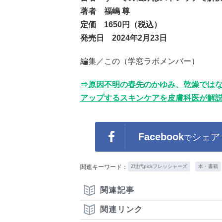
著者 福嶋 尊
定価 1650円（税込）
発売日 2024年2月23日
編集／この（学窓ラボメンバー）
⇒原因不明の春先のかゆみ、乾燥では
アップするスキンケアを皮膚科医が解説！
Facebook
シェア
で
関連キーワード：
Z世代pickフレッシャーズ
本・書籍
関連記事
関連リンク