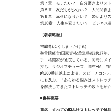
第７章 モテたい？ 自分磨きよりス
第８章 友だちが少ない？ 人間関係
第９章 幸せになりたい？ 婚活より
第10章 人生を変えたい？ ビジネス
【著者略歴】
福嶋尊(ふくしま・たける)
整骨院経営(国家資格:柔道整復師)17
手、格闘家が通院している。同時にメ
持ち、ラジオフチューズ、調布FM、自由
約200番組以上に出演。スピーチコンテ
にも及ぶ。「あらゆる悩みはストレッ
を解決してきたストレッチの数々を紹
■書籍概要
書名 すべての悩みはストレッチで解