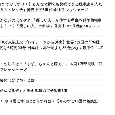
で朝までぐっすり！】どんな体調でも快眠できる睡眠術を人気
ストレッチ』発売中 #Z世代pickフレッシャーズ
きないのはなぜ？ 「優しい人」が得する理由を科学的根拠
くいく「優しい人」の科学』発売中 #Z世代pickフレッ
ーザー10万人以上のプレイデータから算出】世界7カ国の平均睡
は6時間28分 日本は世界平均より36分少なく最下位！#Z
・やり方は？『まず、ちゃんと聴く。』 6刷1万部突破！記
ckフレッシャーズ
の秘訣（ひけつ）とは
事がんばるぞ」と思える朝のプチ習慣8選
！ やり過ごすにはどうすれば？【ものすごい愛の相談窓