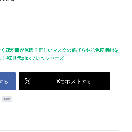
なく花粉肌が原因？正しいマスクの選び方や肌免疫機能を
 #Z世代pickフレッシャーズ
X
ポスト
する
で
する
健康