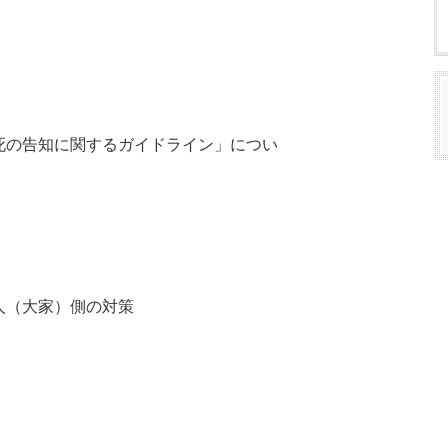
（概要）
死の告知に関するガイドライン」につい
対応
への影響
人（大家）側の対策