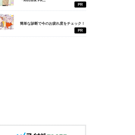
「Rethink PR...
PR
簡単な診断で今のお疲れ度をチェック！
PR