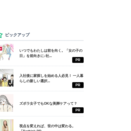
ピックアップ
いつでもわたしは前を向く。「女の子の
日」を前向きに♪社...
PR
入社後に家探しを始める人必見！ 一人暮
らしの新しい選択...
PR
ズボラ女子でもOKな美脚ケアって？
PR
視点を変えれば、世の中は変わる。