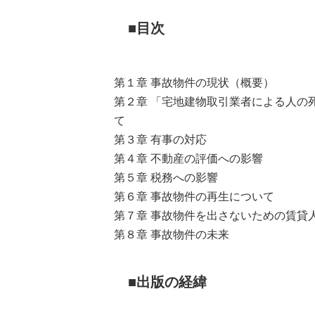
目次
第１章 事故物件の現状
第２章 「宅地建物取引業者による人の
て
第３章 有事の
第４章 不動産の評価
第５章 税務への影響
第６章 事故物件の再生について
第７章 事故物件を出さないための賃貸
第８章 事故物件の未来
出版の経緯