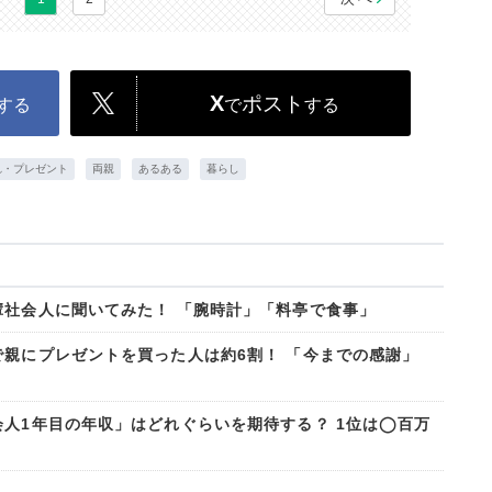
X
ポスト
する
で
する
れ・プレゼント
両親
あるある
暮らし
輩社会人に聞いてみた！ 「腕時計」「料亭で食事」
で親にプレゼントを買った人は約6割！ 「今までの感謝」
会人1年目の年収」はどれぐらいを期待する？ 1位は◯百万