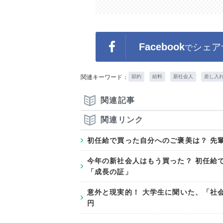
Facebook
シェア
で
関連キーワード：
節約
給料
新社会人
差し入
関連記事
関連リンク
初任給で買った自分へのご褒美は？ 先
今年の新社会人はもう買った？ 初任給
「成長の証」
意外と現実的！ 大学生に聞いた、「社
円