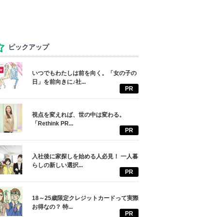
ピックアップ
いつでもわたしは前を向く。「女の子の
日」を前向きに♪社...
PR
視点を変えれば、世の中は変わる。
「Rethink PR...
PR
入社後に家探しを始める人必見！ 一人暮
らしの新しい選択...
PR
18～25歳限定クレジットカードって実際
お得なの？ 特...
PR