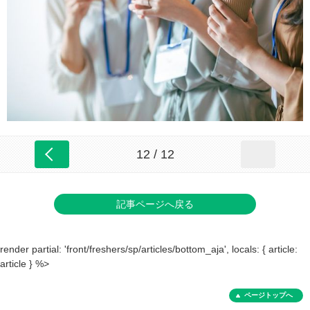
12 / 12
記事ページへ戻る
render partial: 'front/freshers/sp/articles/bottom_aja', locals: { article:
article } %>
ページトップへ