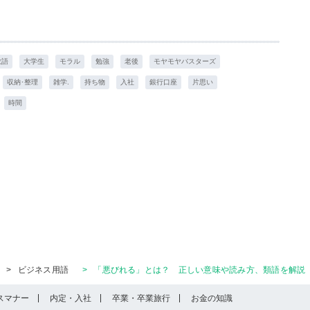
敬語
大学生
モラル
勉強
老後
モヤモヤバスターズ
収納･整理
雑学.
持ち物
入社
銀行口座
片思い
時間
>
ビジネス用語
>
「悪びれる」とは？ 正しい意味や読み方、類語を解説
スマナー
内定・入社
卒業・卒業旅行
お金の知識