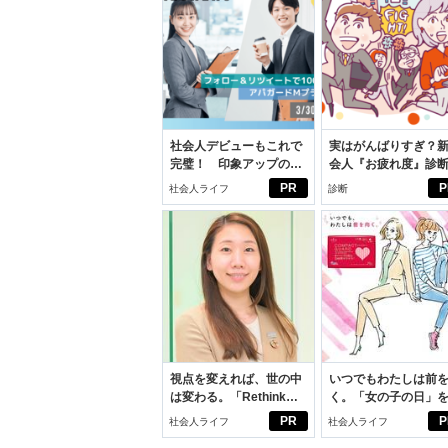
社会人デビューもこれで
実はがんばりすぎ？
完璧！ 印象アップのセ
会人『お疲れ度』診
ルフプロデュース術
PR
P
社会人ライフ
診断
視点を変えれば、世の中
いつでもわたしは前
は変わる。「Rethink
く。「女の子の日」
PROJECT」がつたえた
向きに♪社会人エリ・
PR
P
社会人ライフ
社会人ライフ
いこと。
学生リカの物語