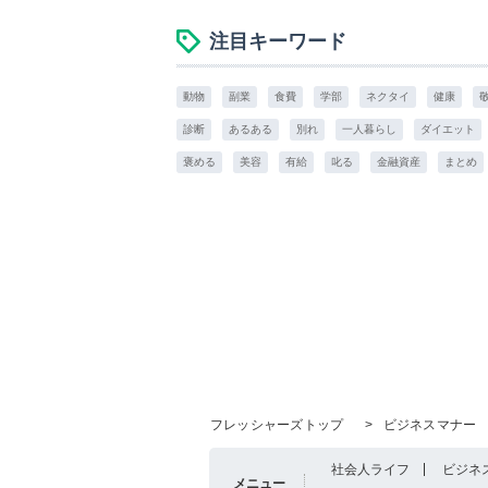
注目キーワード
動物
副業
食費
学部
ネクタイ
健康
診断
あるある
別れ
一人暮らし
ダイエット
褒める
美容
有給
叱る
金融資産
まとめ
フレッシャーズトップ
>
ビジネスマナー
社会人ライフ
ビジネ
メニュー