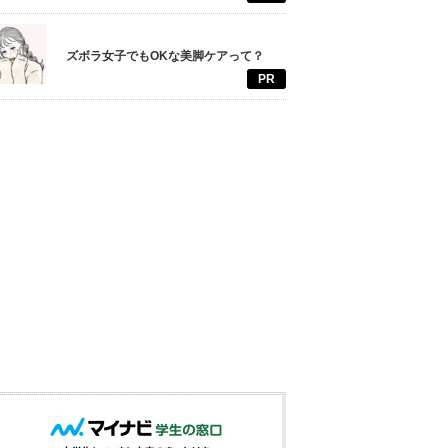
ズボラ女子でもOKな美脚ケアって？
PR