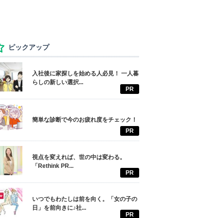
ピックアップ
入社後に家探しを始める人必見！ 一人暮
らしの新しい選択...
PR
簡単な診断で今のお疲れ度をチェック！
PR
視点を変えれば、世の中は変わる。
「Rethink PR...
PR
いつでもわたしは前を向く。「女の子の
日」を前向きに♪社...
PR