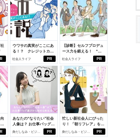
新社
ウワサの真実がここにあ
【診断】セルフプロデュ
断
る！？ クレジットカー
ース力を鍛える！ “ジ
ドの都市伝説
ブン観”診断
R
PR
PR
社会人ライフ
社会人ライフ
を向
あなたの“なりたい”社会
忙しい新社会人にぴった
を前
人像は？ お仕事バッグ選
り！ 「朝リフレア」をは
大
びから始める新生活
じめよう。しっかりニオ
R
PR
PR
身だしなみ・ビジネ
身だしなみ・ビジネ
イケアして24時間快適。
スアイテム
スアイテム