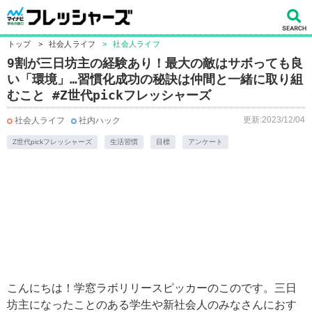
トップ
>
社会人ライフ
>
社会人ライフ
9割が三日坊主の経験あり！最大の敵はサボっても良
い「環境」…習慣化成功の秘訣は仲間と一緒に取り組
むこと #Z世代pickフレッシャーズ
更新:2023/12/04
社会人ライフ
社内ハック
Z世代pickフレッシャーズ
生活習慣
目標
アンケート
こんにちは！学窓ラボリリースピッカーのこのです。三日
坊主になったことのある学生や新社会人のみなさんにおす