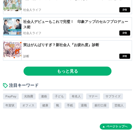
社会人ライフ
PR
社会人デビューもこれで完璧！ 印象アップのセルフプロデュー
ス術
社会人ライフ
PR
実はがんばりすぎ？新社会人『お疲れ度』診断
診断
PR
もっと見る
注目キーワード
PayPay
光熱費
連絡
子ども
有名人
マナー
サプライズ
年賀状
オフィス
健康
靴
手紙
退職
銀行口座
芸能人
ページトップへ