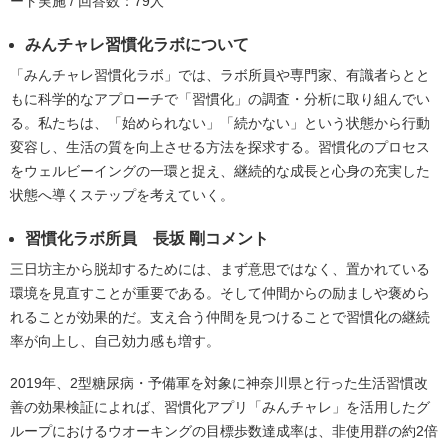
ート実施 / 回答数：79人
みんチャレ習慣化ラボについて
「みんチャレ習慣化ラボ」では、ラボ所員や専門家、有識者らとと
もに科学的なアプローチで「習慣化」の調査・分析に取り組んでい
る。私たちは、「始められない」「続かない」という状態から行動
変容し、生活の質を向上させる方法を探求する。習慣化のプロセス
をウェルビーイングの一環と捉え、継続的な成長と心身の充実した
状態へ導くステップを考えていく。
習慣化ラボ所員 長坂 剛コメント
三日坊主から脱却するためには、まず意思ではなく、置かれている
環境を見直すことが重要である。そして仲間からの励ましや褒めら
れることが効果的だ。支え合う仲間を見つけることで習慣化の継続
率が向上し、自己効力感も増す。
2019年、2型糖尿病・予備軍を対象に神奈川県と行った生活習慣改
善の効果検証によれば、習慣化アプリ「みんチャレ」を活用したグ
ループにおけるウオーキングの目標歩数達成率は、非使用群の約2倍