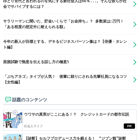
ゆとり世代と言われるのを気にする新社会人は66％...。そんな彼らが社
会でサバイブするには？
サラリーマンに聞いた、貯金いくらで「お金持ち」？ 多数派は◯万円！
「ある程度の想定外に耐えられる額」
今年の新人が目標とする、デキるビジネスパーソン像は？【俳優・タレン
ト編】
面接試験で熱意を伝える話し方の極意5
「ぷちアネゴ」タイプが人気！ 後輩に頼りにされる先輩社員になるコツ
【女性編】
話題のコンテンツ
ウワサの真実がここにある！？ クレジットカードの都市伝説
社会人ライフ
PR
【診断】セルフプロデュース力を鍛える！ “ジブン観”診断