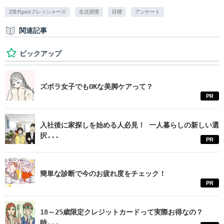
Z世代pickフレッシャーズ
生活習慣
目標
アンケート
関連記事
ピックアップ
ズボラ女子でもOKな美脚ケアって？
PR
入社後に家探しを始める人必見！ 一人暮らしの新しい選
択...
PR
簡単な診断で今のお疲れ度をチェック！
PR
18～25歳限定クレジットカードって実際お得なの？
特...