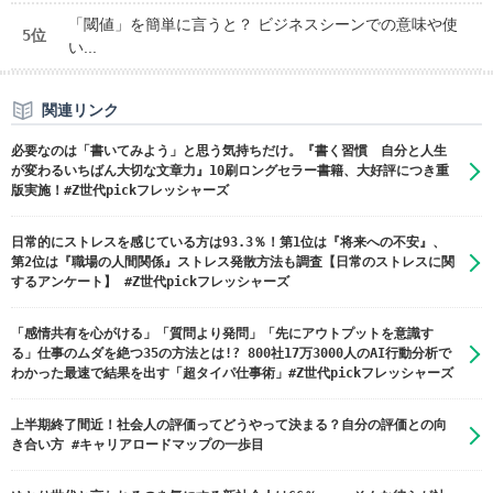
「閾値」を簡単に言うと？ ビジネスシーンでの意味や使
5位
い...
関連リンク
必要なのは「書いてみよう」と思う気持ちだけ。『書く習慣 自分と人生
が変わるいちばん大切な文章力』10刷ロングセラー書籍、大好評につき重
版実施！#Z世代pickフレッシャーズ
日常的にストレスを感じている方は93.3％！第1位は『将来への不安』、
第2位は『職場の人間関係』ストレス発散方法も調査【日常のストレスに関
するアンケート】 #Z世代pickフレッシャーズ
「感情共有を心がける」「質問より発問」「先にアウトプットを意識す
る」仕事のムダを絶つ35の方法とは!? 800社17万3000人のAI行動分析で
わかった最速で結果を出す「超タイパ仕事術」#Z世代pickフレッシャーズ
上半期終了間近！社会人の評価ってどうやって決まる？自分の評価との向
き合い方 #キャリアロードマップの一歩目