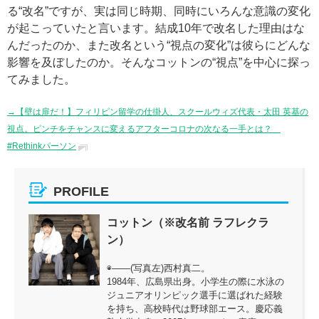
る“改名”ですが、実は同じ時期、同時にいろんな意識の変化
が起こっていたと言います。結成10年で改名した理由はな
んだったのか、また改名という“視点の変化”は彼らにどんな
影響を及ぼしたのか。そんなコットンの“視点”を中心に探っ
てみました。
→【壁は扉だ！】フィリピン留学の仕掛人、スクールウィズ代表・太田 英基の
視点。ピンチをチャンスに変えるアフターコロナの次なる一手とは？
#Rethinkパーソン
PROFILE
コットン（※改名前 ラフレクラ
ン）
◉――(写真左)西村真二。
1984年、広島県出身。小学生の際に水泳の
ジュニアオリンピック選手に選ばれた経験
を持ち、高校時代は野球部エース。慶応義