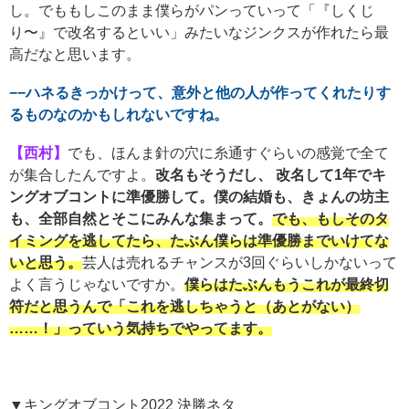
し。でももしこのまま僕らがパンっていって「『しくじ
り〜』で改名するといい」みたいなジンクスが作れたら最
高だなと思います。
−−ハネるきっかけって、意外と他の人が作ってくれたりす
るものなのかもしれないですね。
【西村】
でも、ほんま針の穴に糸通すぐらいの感覚で全て
が集合したんですよ。
改名もそうだし、 改名して1年でキ
ングオブコントに準優勝して。僕の結婚も、きょんの坊主
も、全部自然とそこにみんな集まって。
でも、もしそのタ
イミングを逃してたら、たぶん僕らは準優勝までいけてな
いと思う。
芸人は売れるチャンスが3回ぐらいしかないって
よく言うじゃないですか。
僕らはたぶんもうこれが最終切
符だと思うんで「これを逃しちゃうと（あとがない）
……！」っていう気持ちでやってます。
▼キングオブコント2022 決勝ネタ