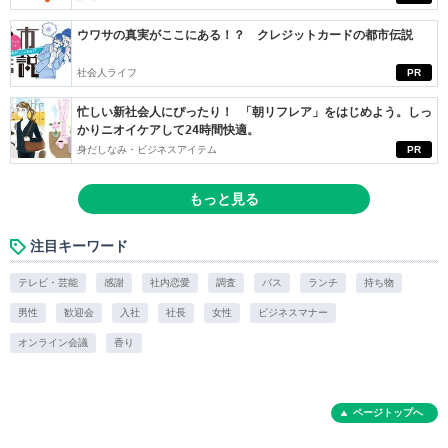
ウワサの真実がここにある！？ クレジットカードの都市伝説
社会人ライフ
PR
忙しい新社会人にぴったり！ 「朝リフレア」をはじめよう。しっ
かりニオイケアして24時間快適。
身だしなみ・ビジネスアイテム
PR
もっと見る
注目キーワード
テレビ・芸能
感謝
社内恋愛
調査
バス
ランチ
持ち物
男性
歓迎会
入社
社長
女性
ビジネスマナー
オンライン会議
香り
ページトップへ