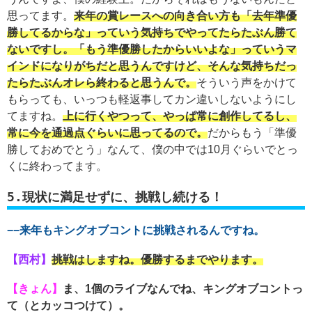
思ってます。
来年の賞レースへの向き合い方も「去年準優
勝してるからな」っていう気持ちでやってたらたぶん勝て
ないですし。「もう準優勝したからいいよな」っていうマ
インドになりがちだと思うんですけど、そんな気持ちだっ
たらたぶんオレら終わると思うんで。
そういう声をかけて
もらっても、いっつも軽返事してカン違いしないようにし
てますね。
上に行くやつって、やっぱ常に創作してるし、
常に今を通過点ぐらいに思ってるので。
だからもう「準優
勝しておめでとう」なんて、僕の中では10月ぐらいでとっ
くに終わってます。
5.現状に満足せずに、挑戦し続ける！
−−来年もキングオブコントに挑戦されるんですね。
【西村】
挑戦はしますね。優勝するまでやります。
【きょん】
ま、1個のライブなんでね、キングオブコントっ
て（とカッコつけて）。