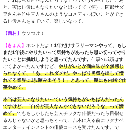
「これは見る世界なんだろうな」っていう心境でした。あ
と、実は俳優にもなりたいなと思ってて（笑）。阿部サダ
ヲさんや竹中直人さんのようなコメディっぽいことができ
る俳優さんを見ていて、楽しいなって。
【西村】
ウソつけ！
【きょん】
ホントだよ！
1年だけサラリーマンやって、もし
まだ1年後にやりたいって気持ちがあったら思い切ってやり
たいことに挑戦しようと思ってたんです。
仕事の成績はす
ごくよかったんですけど、
やりがいとか面白味が全然感じ
られなくて、「あ、これダメだ。やっぱり勇気を出して憧
れてる業界に1歩踏み出そう！」と思って、親にも内緒で仕
事やめて。
本当は芸人になりたいっていう気持ちがいちばんだったん
ですけど、「自分が芸人なんかできないだろうな」って諦
めて。
でももしかしたら芸人チックな俳優だったら目指せ
るんじゃないかと思っちゃって、吉本に入る前にワタナベ
エンターテインメントの俳優コースを受けたんです。で