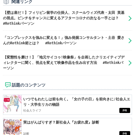
関連リンク
【壁は扉だ！】フィリピン留学の仕掛人、スクールウィズ代表・太田 英基
の視点。ピンチをチャンスに変えるアフターコロナの次なる一手とは？
#Rethinkパーソン
「コンプレックスを強みに変える！」強み発掘コンサルタント・土谷 愛さ
んのRethink術とは？ #Rethinkパーソン
【変態性を磨け！】「地元サイコゥ!映像祭」を企画したクリエイティブデ
ィレクターに聞く、視点を変えて映像作品を生み出す方法 #Rethinkパ
ーソン
話題のコンテンツ
いつでもわたしは前を向く。「女の子の日」を前向きに♪社会人エ
リ・大学生リカの物語
社会人ライフ
PR
実はがんばりすぎ？新社会人『お疲れ度』診断
診断
PR