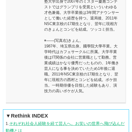
塾大学出身で2007年のミスター慶應コンテ
ストではグランプリを受賞といういわゆる
才色兼備。大学卒業後は3年間アナウンサー
として働いた経歴を持つ。退局後、2011年
NSC東京校の17期生となり、翌年に現相方
のきょんとコンビを結成。ツッコミ担当。
◉――(写真右)きょん。
1987年、埼玉県出身。國學院大學卒業。大
学時代はカフェサークルに所属。大学卒業
後はIT関係の会社に営業職として勤務。営
業成績はかなり優秀だったものの、1年働き
芸人になる事を決めていたため1年後に退
職。2011年NSC東京校の17期生となり、翌
年に現相方の西村とコンビを結成。ボケ担
当。一時期俳優を目指した経験もあり、演
技力の高いボケが人気。
▼Rethink INDEX
1.
それぞれ社会人経験を経て芸人へ。お笑いの世界へ飛び込んだ
動機とは