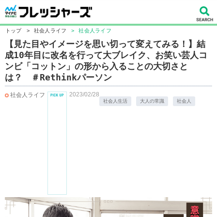
トップ
>
社会人ライフ
>
社会人ライフ
【見た目やイメージを思い切って変えてみる！】結
成10年目に改名を行って大ブレイク、お笑い芸人コ
ンビ「コットン」の形から入ることの大切さと
は？ ＃Rethinkパーソン
2023/02/28
社会人ライフ
社会人生活
大人の常識
社会人