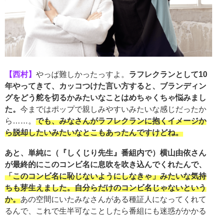
【西村】
やっぱ難しかったっすよ。
ラフレクランとして10
年やってきて、カッコつけた言い方すると、ブランディン
グをどう舵を切るかみたいなことはめちゃくちゃ悩みまし
た。
今まではポップで親しみやすいみたいな感じだったか
ら……。
でも、みなさんがラフレクランに抱くイメージか
ら脱却したいみたいなとこもあったんですけどね。
あと、単純に（『しくじり先生』番組内で）横山由依さん
が最終的にこのコンビ名に息吹を吹き込んでくれたんで、
「このコンビ名に恥じないようにしなきゃ」みたいな気持
ちも芽生えました。自分らだけのコンビ名じゃないという
か。
あの空間にいたみなさんがある種証人になってくれて
るんで、これで生半可なことしたら番組にも迷惑がかかる