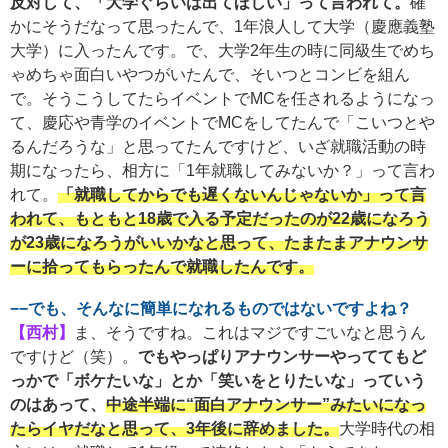
反対して、「大学ぐらいは出てほしい」って言われて。
確
かにそうだなって思ったんで、1年浪人して大学（慶應義塾
大学）に入ったんです。で、大学2年生の時に同級生でめち
ゃめちゃ面白いやつがいたんで、そいつとコンビを組ん
で。そうこうしてたらイベントでMCを任されるようになっ
て、慶応や青学のイベントでMCをしてたんで「こいつとや
るんだろうな」と思ってたんですけど、いざ就職活動の時
期になったら、相方に「1年就職してみないか？」って言わ
れて。
「就職してからでも遅くないんじゃないか」って言
われて、もともと18歳で入る予定だったのが22歳になろう
が23歳になろうがいいかなと思って、たまたまアナウンサ
ーに拾ってもらったんで就職したんです。
−−でも、そんなに簡単になれるものではないですよね？
【西村】
ま、そうですね。これはマジですごいなと思うん
ですけど（笑）。
でもやっぱりアナウンサーやっててもど
っかで「ボケたいな」とか「笑いをとりたいな」っていう
のはあって、
中途半端に“面白アナウンサー”みたいになっ
たらイヤだなと思って、3年後に辞めました。
大学時代の相