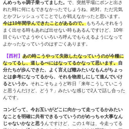
んめっちゃ調子乗ってました。
で、突然平場にポンと出さ
れた時に何にもできなかったでしょうね、絶対。ただ元気
とかフレッシュってことでしか戦えなかったと思います。
今は10年間学んできたことがあるので。
もちろんそれをう
まく出せる時もあれば出せない時もあるんですけど、10年
目ぐらいでようやくいろいろ呼んでもらえるようになって
よかったなっていうのはすごくあります。
【西村】
あの時こうやって失敗したなっていうのが今糧に
なってるし、道しるべにはなってるかなって思います。
自
分たちが歩んできた、よく言えば轍みたいなもんがちょっ
とは参考になってるから、それを物差しにして進んでいけ
るというか。
それこそちょうど昨日「来年こうしていこう
と思うんだけど、どう？」みたいな感じで2人で話し合った
んです。
コンビって、今お互いがどこに向かって走ってるかみたい
なことを明確に共有できるっていうのがめっちゃ大事なん
じゃないかなと思う
んですけど、この１年は、今走ってる