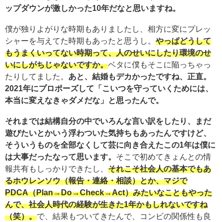
ップダウンが激しかった10年だなと思いますね。
僕が独りよがりな時期もありましたし、相方に変にプレッ
シャーを与えてた時期もあったと思うし。
やっぱどうして
もうまくいってない時期って、人のせいにしたり環境のせ
いにしがちじゃないですか。
ベタに僕もそこに陥っちゃっ
たりしてました。
あと、結婚もデカかったですね、正直。
2021年にプロポーズして「こいつを守っていくためには、
本当に変えなきゃダメだな」と思ったんで。
それまでは結構自分の中でいろんな言い訳をしたり、まだ
遊びたいとかいう浮わついた気持ちもあったんですけど、
そういうものを全部なくして芸に向き合えたこの1年は僕に
は大事だったなって思います。
そこで初めてきょんとの情
報共有もしっかりできたし、
それこそ社会人の基本でもあ
るホウレンソウ（報告・連絡・相談）とか、マジで
PDCA（Plan→Do→Check→Act）みたいなこともやった
んで、社会人時代の経験が生きた1年かもしれないですね
（笑）。
で、結果もついてきたんで、コンビの関係性も良