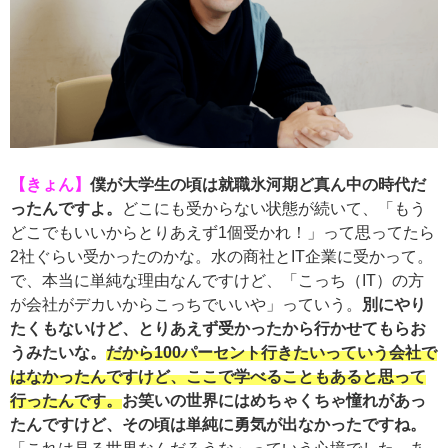
【きょん】
僕が大学生の頃は就職氷河期ど真ん中の時代だ
ったんですよ。
どこにも受からない状態が続いて、「もう
どこでもいいからとりあえず1個受かれ！」って思ってたら
2社ぐらい受かったのかな。水の商社とIT企業に受かって。
で、本当に単純な理由なんですけど、「こっち（IT）の方
が会社がデカいからこっちでいいや」っていう。
別にやり
たくもないけど、とりあえず受かったから行かせてもらお
うみたいな。
だから100パーセント行きたいっていう会社で
はなかったんですけど、ここで学べることもあると思って
行ったんです。
お笑いの世界にはめちゃくちゃ憧れがあっ
たんですけど、その頃は単純に勇気が出なかったですね。