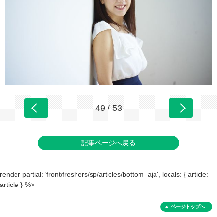
49 / 53
記事ページへ戻る
render partial: 'front/freshers/sp/articles/bottom_aja', locals: { article:
article } %>
ページトップへ