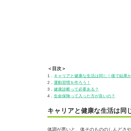
＜目次＞
1．
キャリアと健康な生活は同じ！後で結果
2．
運動習慣を作ろう！
3．
健康診断って必要ある？
4．
生命保険って入った方が良いの？
キャリアと健康な生活は同
体調が悪いと、体そのもののしんどさ