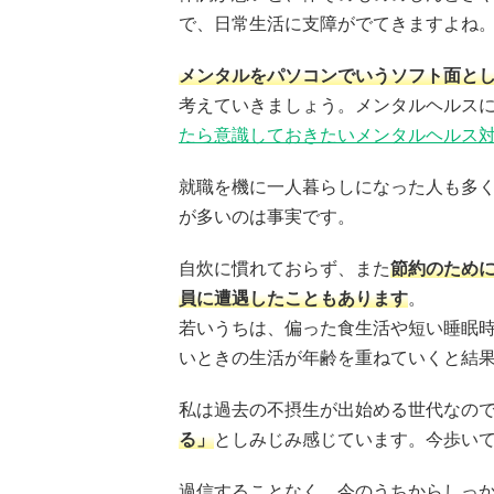
で、日常生活に支障がでてきますよね
メンタルをパソコンでいうソフト面と
考えていきましょう。メンタルヘルス
たら意識しておきたいメンタルヘルス
就職を機に一人暮らしになった人も多
が多いのは事実です。
自炊に慣れておらず、また
節約のため
員に遭遇したこともあります
。
若いうちは、偏った食生活や短い睡眠
いときの生活が年齢を重ねていくと結
私は過去の不摂生が出始める世代なの
る」
としみじみ感じています。今歩い
過信することなく、今のうちからしっ