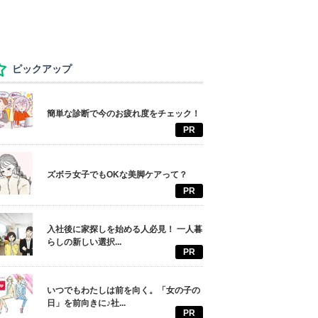
ピックアップ
簡単な診断で今のお疲れ度をチェック！
PR
ズボラ女子でもOKな美脚ケアって？
PR
入社後に家探しを始める人必見！ 一人暮
らしの新しい選択...
PR
いつでもわたしは前を向く。「女の子の
日」を前向きに♪社...
PR