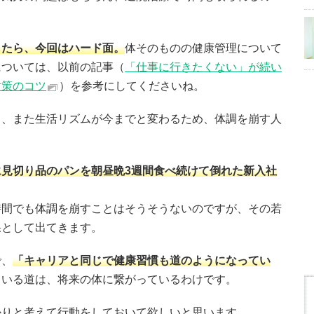
。
したら、今回はハード面。
体そのものの健康管理について
については、以前の記事（
「仕事に行きたくない」が続い
対策のコツ
）を参考にしてくださいね。
く、また生活リズムが今までと変わるため、体調を崩す人
に見切り品のパンを朝昼晩3週間食べ続けて倒れた新入社
時間でも体調を崩すことはそうそうないのですが、その若
果として出てきます。
で、
「キャリアと同じで健康習慣も道のようになってい
ている道は、将来の体に繋がっているわけです。
かりと考えて行動をしておいて欲しいと思います。