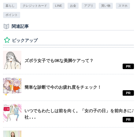
暮らし
クレジットカード
LINE
お金
アプリ
買い物
スマホ
ポイント
関連記事
ピックアップ
ズボラ女子でもOKな美脚ケアって？
PR
簡単な診断で今のお疲れ度をチェック！
PR
いつでもわたしは前を向く。「女の子の日」を前向きに♪
社...
PR