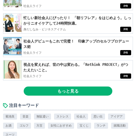
社会人ライフ
PR
忙しい新社会人にぴったり！ 「朝リフレア」をはじめよう。しっ
かりニオイケアして24時間快適。
身だしなみ・ビジネスアイテム
PR
社会人デビューもこれで完璧！ 印象アップのセルフプロデュー
ス術
社会人ライフ
PR
視点を変えれば、世の中は変わる。「Rethink PROJECT」がつ
たえたいこと。
社会人ライフ
PR
もっと見る
注目キーワード
菊池良
音楽
無駄遣い
ストレス
社会人
思い出
アイデア
お酒
ゴルフ
方言
女性におすすめ
宝くじ
ランチ
就職活動
スーツ