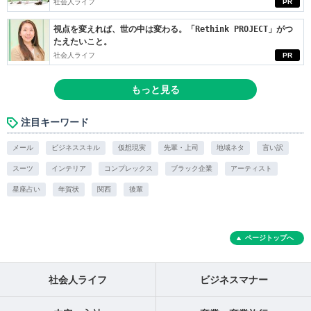
社会人ライフ
PR
視点を変えれば、世の中は変わる。「Rethink PROJECT」がつ
たえたいこと。
社会人ライフ
PR
もっと見る
注目キーワード
メール
ビジネススキル
仮想現実
先輩・上司
地域ネタ
言い訳
スーツ
インテリア
コンプレックス
ブラック企業
アーティスト
星座占い
年賀状
関西
後輩
ページトップへ
社会人ライフ
ビジネスマナー