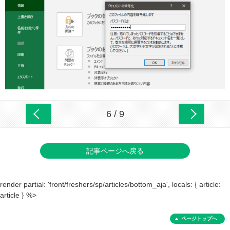
6 / 9
記事ページへ戻る
render partial: 'front/freshers/sp/articles/bottom_aja', locals: { article:
article } %>
ページトップへ