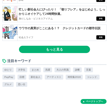
忙しい新社会人にぴったり！ 「朝リフレア」をはじめよう。しっ
かりニオイケアして24時間快適。
身だしなみ・ビジネスアイテム
PR
ウワサの真実がここにある！？ クレジットカードの都市伝説
社会人ライフ
PR
もっと見る
注目キーワード
ゆとり
大学生
まとめ
洗濯
大人の常識
診断
言葉
PayPay
目標
新社会人
アーティスト
袴特集2016
トレンド.
グルメ
思い出
ページトップへ