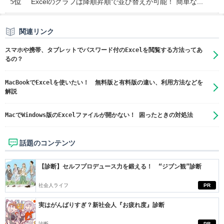
5位
Excelのグラフは降順昇順で並び替えが可能！ 簡単な...
関連リンク
スマホや携帯、タブレットでパスワード付のExcelを閲覧する方法ってあ
るの？
MacBookでExcelを使いたい！ 無料版と有料版の違い、利用方法などを
解説
MacでWindows版のExcelファイルが開かない！ 困ったときの対処法
話題のコンテンツ
【診断】セルフプロデュース力を鍛える！ “ジブン観”診断
社会人ライフ
PR
実はがんばりすぎ？新社会人『お疲れ度』診断
診断
PR