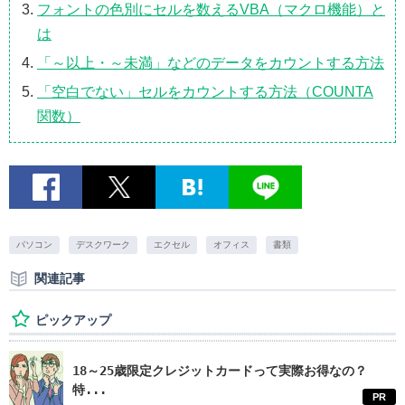
フォントの色別にセルを数えるVBA（マクロ機能）と
は
「～以上・～未満」などのデータをカウントする方法
「空白でない」セルをカウントする方法（COUNTA
関数）
パソコン
デスクワーク
エクセル
オフィス
書類
関連記事
ピックアップ
18～25歳限定クレジットカードって実際お得なの？
特...
PR