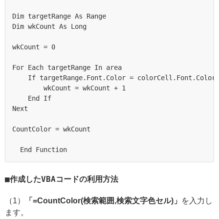
Dim targetRange As Range

Dim wkCount As Long

wkCount = 0

For Each targetRange In area

    If targetRange.Font.Color = colorCell.Font.Color 
        wkCount = wkCount + 1

    End If

Next

CountColor = wkCount

  End Function
作成したVBAコードの利用方法
（1）
「=CountColor(検索範囲,検索文字色セル)」
を入力し
ます。