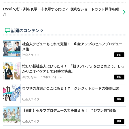
Excelで行・列を表示・非表示するには？ 便利なショートカット操作を紹
介
話題のコンテンツ
社会人デビューもこれで完璧！ 印象アップのセルフプロデュー
ス術
社会人ライフ
PR
忙しい新社会人にぴったり！ 「朝リフレア」をはじめよう。しっ
かりニオイケアして24時間快適。
身だしなみ・ビジネスアイテム
PR
ウワサの真実がここにある！？ クレジットカードの都市伝説
社会人ライフ
PR
【診断】セルフプロデュース力を鍛える！ “ジブン観”診断
社会人ライフ
PR