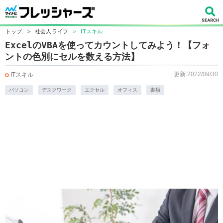
トップ
>
社会人ライフ
>
ITスキル
ExcelのVBAを使ってカウントしてみよう！【フォ
ントの色別にセルを数える方法】
更新:2022/09/30
ITスキル
パソコン
デスクワーク
エクセル
オフィス
書類