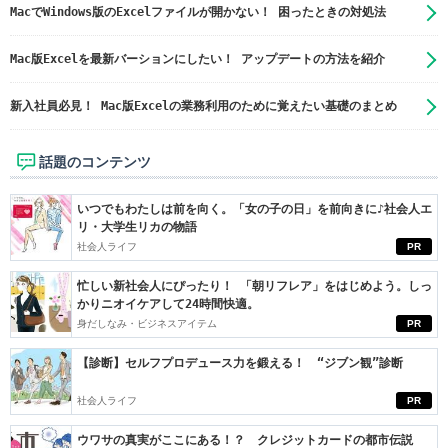
MacでWindows版のExcelファイルが開かない！ 困ったときの対処法
Mac版Excelを最新バーションにしたい！ アップデートの方法を紹介
新入社員必見！ Mac版Excelの業務利用のために覚えたい基礎のまとめ
話題のコンテンツ
いつでもわたしは前を向く。「女の子の日」を前向きに♪社会人エ
リ・大学生リカの物語
社会人ライフ
PR
忙しい新社会人にぴったり！ 「朝リフレア」をはじめよう。しっ
かりニオイケアして24時間快適。
身だしなみ・ビジネスアイテム
PR
【診断】セルフプロデュース力を鍛える！ “ジブン観”診断
社会人ライフ
PR
ウワサの真実がここにある！？ クレジットカードの都市伝説