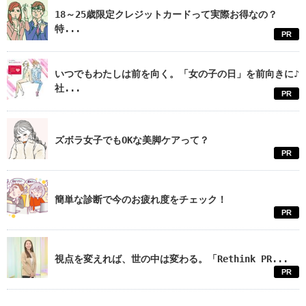
18～25歳限定クレジットカードって実際お得なの？
特...
PR
いつでもわたしは前を向く。「女の子の日」を前向きに♪
社...
PR
ズボラ女子でもOKな美脚ケアって？
PR
簡単な診断で今のお疲れ度をチェック！
PR
視点を変えれば、世の中は変わる。「Rethink PR...
PR