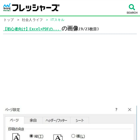
トップ
>
社会人ライフ
>
ITスキル
の画像
【初心者向け】Excel×PDFの...
(9/23枚目)