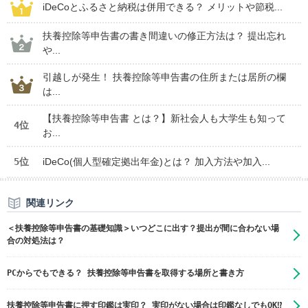
iDeCoとふるさと納税は併用できる？ メリットや節税...
扶養控除等申告書の書き間違いの修正方法は？ 提出忘れ
や...
引越しが発生！ 扶養控除等申告書の住所または居所の欄
は...
【扶養控除等申告書 とは？】新社会人も大学生も知って
4位
お...
5位
iDeCo(個人型確定拠出年金)とは？ 加入方法や加入...
関連リンク
＜扶養控除等申告書の基礎知識＞いつどこに出す？提出が間に合わない場
合の対処法は？
PCからでもできる？ 扶養控除等申告書を取得する場所と書き方
扶養控除等申告書に押す印鑑は実印？ 実印がない場合は印鑑なしでもOK⁉