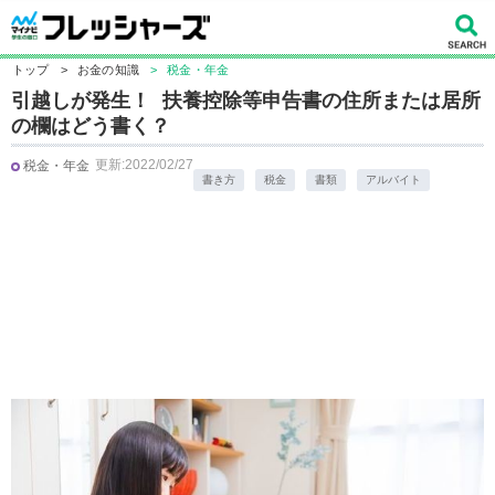
トップ
>
お金の知識
>
税金・年金
引越しが発生！ 扶養控除等申告書の住所または居所
の欄はどう書く？
更新:2022/02/27
税金・年金
書き方
税金
書類
アルバイト