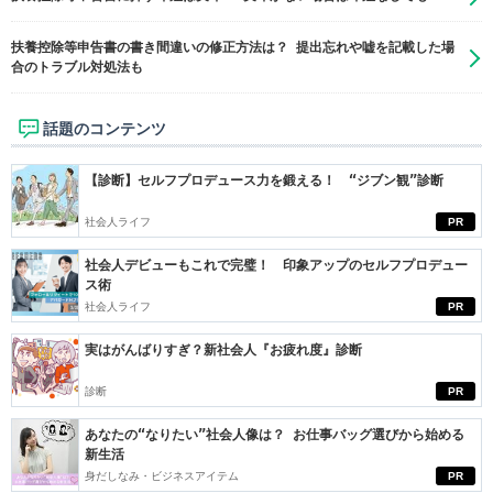
扶養控除等申告書の書き間違いの修正方法は？ 提出忘れや嘘を記載した場
合のトラブル対処法も
話題のコンテンツ
【診断】セルフプロデュース力を鍛える！ “ジブン観”診断
社会人ライフ
PR
社会人デビューもこれで完璧！ 印象アップのセルフプロデュー
ス術
社会人ライフ
PR
実はがんばりすぎ？新社会人『お疲れ度』診断
診断
PR
あなたの“なりたい”社会人像は？ お仕事バッグ選びから始める
新生活
身だしなみ・ビジネスアイテム
PR