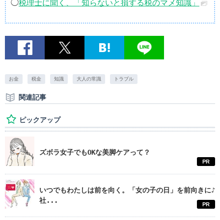
◯
税理士に聞く、「知らないと損する税のマメ知識」
お金
税金
知識
大人の常識
トラブル
関連記事
ピックアップ
ズボラ女子でもOKな美脚ケアって？
PR
いつでもわたしは前を向く。「女の子の日」を前向きに♪
社...
PR