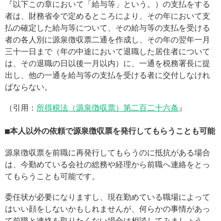
『以下この章において「給与等」という。）の支払をする
者は、財務省令で定めるところにより、その年において支
払の確定した給与等について、その給与等の支払を受ける
者の各人別に源泉徴収票二通を作成し、その年の翌年一月
三十一日まで（年の中途において退職した居住者について
は、その退職の日以後一月以内）に、一通を税務署長に提
出し、他の一通を給与等の支払を受ける者に交付しなけれ
ばならない。
（引用：
所得税法（源泉徴収票）第二百二十六条
』
本人以外の依頼で源泉徴収票を発行してもらうことも可能
源泉徴収票を前職に再発行してもらうのに抵抗がある場合
は、今勤めている会社の総務や経理から前職へ連絡をとっ
てもらうことも可能です。
委任状が必要になりますし、現在勤めている職場によって
はいい顔をしないかもしれませんが、何らかの事情があっ
て前職と連絡を取りたくない場合は相談してみましょう。