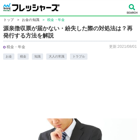
トップ
>
お金の知識
>
税金・年金
源泉徴収票が届かない・紛失した際の対処法は？再
発行する方法を解説
更新:2021/08/01
税金・年金
お金
税金
知識
大人の常識
トラブル