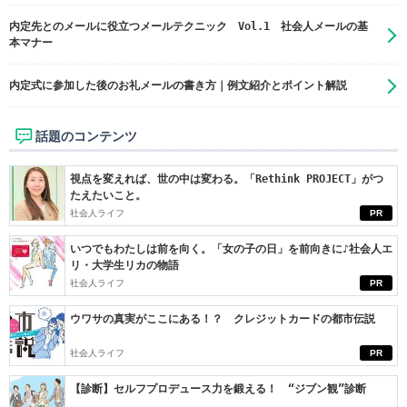
内定先とのメールに役立つメールテクニック Vol.1 社会人メールの基
本マナー
内定式に参加した後のお礼メールの書き方｜例文紹介とポイント解説
話題のコンテンツ
視点を変えれば、世の中は変わる。「Rethink PROJECT」がつ
たえたいこと。
社会人ライフ
PR
いつでもわたしは前を向く。「女の子の日」を前向きに♪社会人エ
リ・大学生リカの物語
社会人ライフ
PR
ウワサの真実がここにある！？ クレジットカードの都市伝説
社会人ライフ
PR
【診断】セルフプロデュース力を鍛える！ “ジブン観”診断