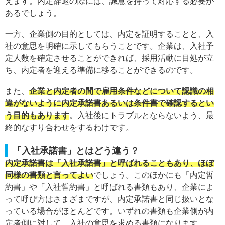
えます。内定辞退の際には、誠意を持って対応する必要が
あるでしょう。
一方、企業側の目的としては、内定を証明することと、入
社の意思を明確に示してもらうことです。企業は、入社予
定人数を確定させることができれば、採用活動に目処が立
ち、内定者を迎える準備に移ることができるのです。
また、
企業と内定者の間で雇用条件などについて認識の相
違がないように内定承諾書あるいは条件書で確認するとい
う目的もあります
。入社後にトラブルとならないよう、最
終的なすり合わせをするわけです。
「入社承諾書」とはどう違う？
内定承諾書は「入社承諾書」と呼ばれることもあり、ほぼ
同様の書類と言ってよい
でしょう。このほかにも「内定誓
約書」や「入社誓約書」と呼ばれる書類もあり、企業によ
って呼び方はさまざまですが、内定承諾書と同じ扱いとな
っている場合がほとんどです。いずれの書類も企業側が内
定者側に対して、入社の意思を求める書類になります。