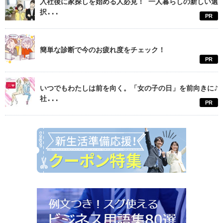
入社後に家探しを始める人必見！ 一人暮らしの新しい選
択...
PR
簡単な診断で今のお疲れ度をチェック！
PR
いつでもわたしは前を向く。「女の子の日」を前向きに♪
社...
PR