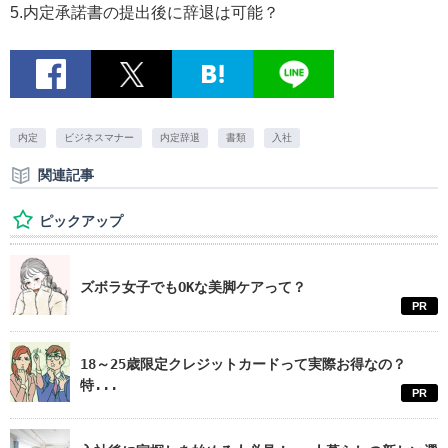
5.内定承諾書の提出後に辞退は可能？
内定
ビジネスマナー
内定辞退
書類
入社
関連記事
ピックアップ
ズボラ女子でもOKな美脚ケアって？
PR
18～25歳限定クレジットカードって実際お得なの？
特...
PR