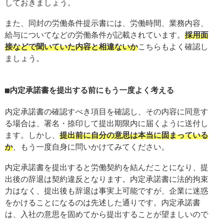
しておきましょう。
また、同封の労働条件提示書には、労働時間、業務内容、
給与についてなどの労働条件が記載されています。
採用面
接などで聞いていた内容と相違ないか
こちらもよく確認し
ましょう。
内定承諾書を提出する前にもう一度よく考える
内定承諾書の確認すべき項目を確認し、その内容に同意す
る場合は、署名・捺印して提出期限内に届くように送付し
ます。しかし、
提出前に自分の意思は本当に固まっている
か
、もう一度自身に問いかけてみてください。
内定承諾書を提出すると労働契約を結んだことになり、提
出後の辞退は契約違反となります。内定承諾書に法的拘束
力はなく、提出後も辞退は事実上可能ですが、企業に迷惑
をかけることになるのは先述した通りです。内定承諾書
は、入社の意思を固めてから提出することが望ましいので