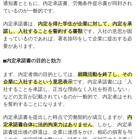
通知書とともに、内定承諾書、労働条件提示書が同封され
ているのが一般的です。
内定承諾書は、
内定を得た学生が企業に対して、内定を承
諾し、入社することを誓約する書類
です。入社の意思が固
まっているのであれば、署名捺印をして企業に提出する必
要があります。
内定承諾書の目的と効力
まず、内定者側の目的としては、
就職活動を終了し、その
企業に入社するという意思表示
です。内定承諾書には「入
社することを承諾し、正当な理由なく入社を拒否しない」
などの文言が記載されているのが一般的で、内定者はそれ
を誓約することになります。
内定承諾書を提出した時点で労働契約が成立しますが、
内
定承諾書自体に法的拘束力はありません
。しかし、内定承
諾書提出後の辞退は、企業に迷惑をかけ、相応の損害を与