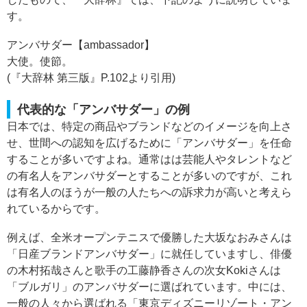
す。
アンバサダー【ambassador】
大使。使節。
(『大辞林 第三版』P.102より引用)
代表的な「アンバサダー」の例
日本では、特定の商品やブランドなどのイメージを向上さ
せ、世間への認知を広げるために「アンバサダー」を任命
することが多いですよね。通常はは芸能人やタレントなど
の有名人をアンバサダーとすることが多いのですが、これ
は有名人のほうが一般の人たちへの訴求力が高いと考えら
れているからです。
例えば、全米オープンテニスで優勝した大坂なおみさんは
「日産ブランドアンバサダー」に就任していますし、俳優
の木村拓哉さんと歌手の工藤静香さんの次女Kokiさんは
「ブルガリ」のアンバサダーに選ばれています。中には、
一般の人々から選ばれる「東京ディズニーリゾート・アン