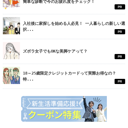
簡単な診断で今のお疲れ度をチェック！
PR
入社後に家探しを始める人必見！ 一人暮らしの新しい選
択...
PR
ズボラ女子でもOKな美脚ケアって？
PR
18～25歳限定クレジットカードって実際お得なの？
特...
PR