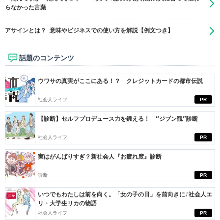
らなかった言葉
アサインとは？ 意味やビジネスでの使い方を解説【例文つき】
話題のコンテンツ
ウワサの真実がここにある！？ クレジットカードの都市伝説
社会人ライフ
PR
【診断】セルフプロデュース力を鍛える！ “ジブン観”診断
社会人ライフ
PR
実はがんばりすぎ？新社会人『お疲れ度』診断
診断
PR
いつでもわたしは前を向く。「女の子の日」を前向きに♪社会人エ
リ・大学生リカの物語
社会人ライフ
PR