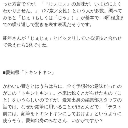
った方言ですが、「『じぇじぇ』の意味が、いまだによく
わかりません。」（27歳／女性）という人が多数。調べて
みると「じぇ（もしくは「じゃ」）」が基本で、3回程度ま
での繰り返しで驚きを表す表現だそうです。
能年さんが「じぇじぇ」とビックリしている演技と合わせ
て覚えたら1発ですね。
■愛知県「トキントキン」
かわいい響きとはうらはらに、全く予想外の意味だったの
がこの「トキントキン」。本来は鋭くとがらせたもの（こ
と）をいうらしいのですが、愛知出身の編集部スタッフの
話では、なぜか鉛筆に用いることがほとんどで、「テスト
前には、鉛筆をトキントキンにしておけよ」というように
使うそう。愛知出身のみなさん、いかがですか？