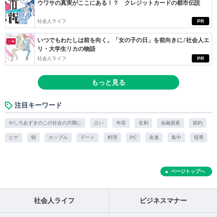
ウワサの真実がここにある！？ クレジットカードの都市伝説
社会人ライフ
PR
いつでもわたしは前を向く。「女の子の日」を前向きに♪社会人エ
リ・大学生リカの物語
社会人ライフ
PR
もっと見る
注目キーワード
やしろあずきのこの社会の片隅に
占い
年収
名刺
金融資産
節約
ヒゲ
朝
カップル
デート
料理
PC
友達
集中
指導
ページトップへ
社会人ライフ
ビジネスマナー