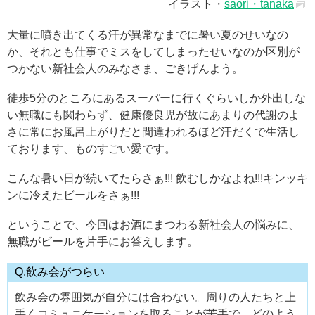
イラスト・
saori・tanaka
大量に噴き出てくる汗が異常なまでに暑い夏のせいなの
か、それとも仕事でミスをしてしまったせいなのか区別が
つかない新社会人のみなさま、ごきげんよう。
徒歩5分のところにあるスーパーに行くぐらいしか外出しな
い無職にも関わらず、健康優良児が故にあまりの代謝のよ
さに常にお風呂上がりだと間違われるほど汗だくで生活し
ております、ものすごい愛です。
こんな暑い日が続いてたらさぁ!!! 飲むしかなよね!!!キンッキ
ンに冷えたビールをさぁ!!!
ということで、今回はお酒にまつわる新社会人の悩みに、
無職がビールを片手にお答えします。
Q.飲み会がつらい
飲み会の雰囲気が自分には合わない。周りの人たちと上
手くコミュニケーションを取ることが苦手で、どのよう