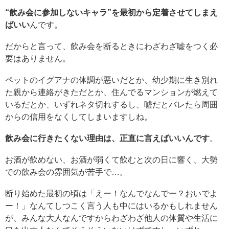
“飲み会に参加しないキャラ”を最初から定着させてしまえ
ばいい
んです。
だからと言って、飲み会を断るときにわざわざ嘘をつく必
要はありません。
ペットのイグアナの体調が悪いだとか、幼少期に生き別れ
た親から連絡がきただとか、住んでるマンションが燃えて
いるだとか、いずれネタ切れするし、嘘だとバレたら周囲
からの信用をなくしてしまいますしね。
飲み会に行きたくない理由は、正直に言えばいいんです
。
お酒が飲めない、お酒が弱くて飲むと次の日に響く、大勢
での飲み会の雰囲気が苦手で…。
断り始めた最初の頃は「えー！なんでなんでー？おいでよ
ー！」なんてしつこく言う人も中にはいるかもしれません
が、みんな大人なんですからわざわざ他人の体質や生活に