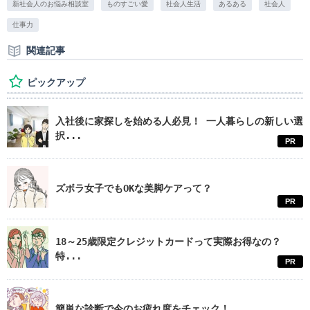
新社会人のお悩み相談室
ものすごい愛
社会人生活
あるある
社会人
仕事力
関連記事
ピックアップ
入社後に家探しを始める人必見！ 一人暮らしの新しい選
択...
PR
ズボラ女子でもOKな美脚ケアって？
PR
18～25歳限定クレジットカードって実際お得なの？
特...
PR
簡単な診断で今のお疲れ度をチェック！