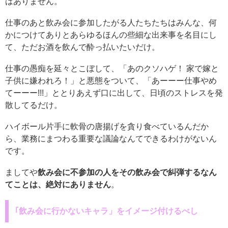
はありません。
仕事のあと飲み会に参加したがる人たちたちはみんな、何
かにつけてありとあらゆるほんの些細な出来事を名目にし
て、ただお酒を飲んで酔っ払いたいだけ。
仕事の愚痴を延々とこぼして、「あのクソハゲ！ 家で嫁と
子供に嫌われろ！」と悪態をついて、「あーーー仕事やめ
てーーー!!!」ととりあえず口に出して、日頃のストレスを発
散してるだけ。
ハイボール片手に軟骨の唐揚げを貪り食べているんだか
ら、業務にまつわる重要な議論なんてできるわけがないん
です。
ましてや
飲み会に不参加の人をその飲み会で糾弾するなん
てことは、絶対にありません
。
｢飲み会に行かないキャラ」をイメージ付けるべし