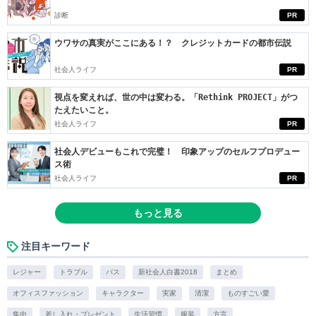
診断
PR
ウワサの真実がここにある！？ クレジットカードの都市伝説
社会人ライフ
PR
視点を変えれば、世の中は変わる。「Rethink PROJECT」がつ
たえたいこと。
社会人ライフ
PR
社会人デビューもこれで完璧！ 印象アップのセルフプロデュー
ス術
社会人ライフ
PR
もっと見る
注目キーワード
レジャー
トラブル
バス
新社会人白書2018
まとめ
オフィスファッション
キャラクター
実家
清潔
ものすごい愛
集中
差し入れ・プレゼント
生活習慣
服装
方言