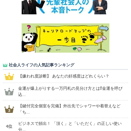
社会人ライフの人気記事ランキング
【嫌われ度診断】 あなたの好感度はどれくらい？
金運が爆上がりする一万円札の見分け方とは⁉金運を呼び
込...
【鍵付完全個室を完備】外出先でシャワーや着替えなど
「ち...
ビジネスで頻出！ 「頂く」と「いただく」の正しい使い
4位
分...