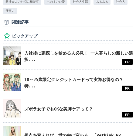
新社会人のお悩み相談室
ものすごい愛
社会人生活
あるある
社会人
仕事力
関連記事
ピックアップ
入社後に家探しを始める人必見！ 一人暮らしの新しい選
択...
PR
18～25歳限定クレジットカードって実際お得なの？
特...
PR
ズボラ女子でもOKな美脚ケアって？
PR
視点を変えれば、世の中は変わる。「Rethink PR...