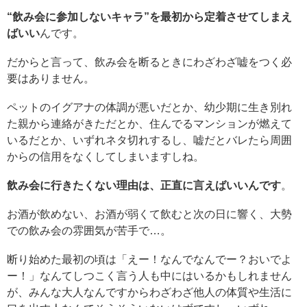
“飲み会に参加しないキャラ”を最初から定着させてしまえ
ばいい
んです。
だからと言って、飲み会を断るときにわざわざ嘘をつく必
要はありません。
ペットのイグアナの体調が悪いだとか、幼少期に生き別れ
た親から連絡がきただとか、住んでるマンションが燃えて
いるだとか、いずれネタ切れするし、嘘だとバレたら周囲
からの信用をなくしてしまいますしね。
飲み会に行きたくない理由は、正直に言えばいいんです
。
お酒が飲めない、お酒が弱くて飲むと次の日に響く、大勢
での飲み会の雰囲気が苦手で…。
断り始めた最初の頃は「えー！なんでなんでー？おいでよ
ー！」なんてしつこく言う人も中にはいるかもしれません
が、みんな大人なんですからわざわざ他人の体質や生活に