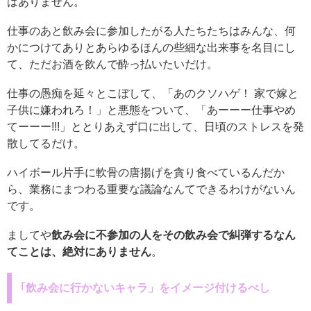
はありません。
仕事のあと飲み会に参加したがる人たちたちはみんな、何
かにつけてありとあらゆるほんの些細な出来事を名目にし
て、ただお酒を飲んで酔っ払いたいだけ。
仕事の愚痴を延々とこぼして、「あのクソハゲ！ 家で嫁と
子供に嫌われろ！」と悪態をついて、「あーーー仕事やめ
てーーー!!!」ととりあえず口に出して、日頃のストレスを発
散してるだけ。
ハイボール片手に軟骨の唐揚げを貪り食べているんだか
ら、業務にまつわる重要な議論なんてできるわけがないん
です。
ましてや
飲み会に不参加の人をその飲み会で糾弾するなん
てことは、絶対にありません
。
｢飲み会に行かないキャラ」をイメージ付けるべし