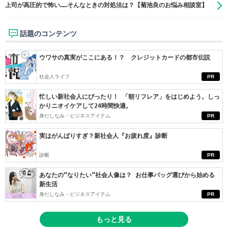
上司が高圧的で怖い……そんなときの対処法は？【菊池良のお悩み相談室】
話題のコンテンツ
ウワサの真実がここにある！？ クレジットカードの都市伝説
社会人ライフ
PR
忙しい新社会人にぴったり！ 「朝リフレア」をはじめよう。しっ
かりニオイケアして24時間快適。
身だしなみ・ビジネスアイテム
PR
実はがんばりすぎ？新社会人『お疲れ度』診断
診断
PR
あなたの“なりたい”社会人像は？ お仕事バッグ選びから始める
新生活
身だしなみ・ビジネスアイテム
PR
もっと見る