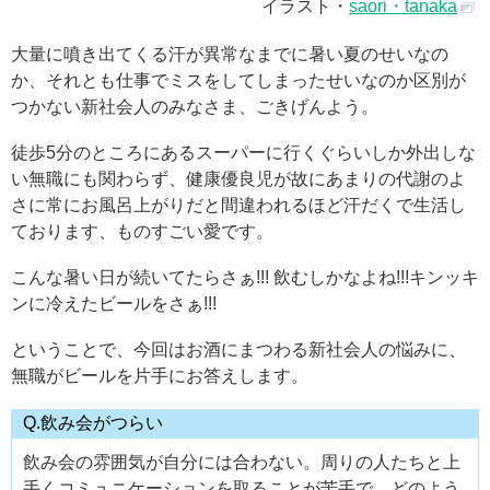
イラスト・
saori・tanaka
大量に噴き出てくる汗が異常なまでに暑い夏のせいなの
か、それとも仕事でミスをしてしまったせいなのか区別が
つかない新社会人のみなさま、ごきげんよう。
徒歩5分のところにあるスーパーに行くぐらいしか外出しな
い無職にも関わらず、健康優良児が故にあまりの代謝のよ
さに常にお風呂上がりだと間違われるほど汗だくで生活し
ております、ものすごい愛です。
こんな暑い日が続いてたらさぁ!!! 飲むしかなよね!!!キンッキ
ンに冷えたビールをさぁ!!!
ということで、今回はお酒にまつわる新社会人の悩みに、
無職がビールを片手にお答えします。
Q.飲み会がつらい
飲み会の雰囲気が自分には合わない。周りの人たちと上
手くコミュニケーションを取ることが苦手で、どのよう