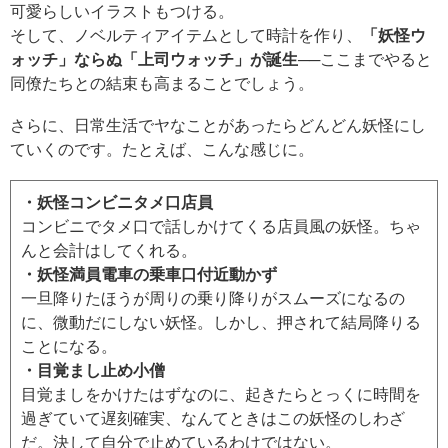
可愛らしいイラストもつける。
そして、ノベルティアイテムとして時計を作り、
「妖怪ウ
ォッチ」ならぬ「上司ウォッチ」が誕生
──ここまでやると
同僚たちとの結束も高まることでしょう。
さらに、日常生活でヤなことがあったらどんどん妖怪にし
ていくのです。たとえば、こんな感じに。
・妖怪コンビニタメ口店員
コンビニでタメ口で話しかけてくる店員風の妖怪。ちゃ
んと会計はしてくれる。
・妖怪満員電車の乗車口付近動かず
一旦降りたほうが周りの乗り降りがスムーズになるの
に、微動だにしない妖怪。しかし、押されて結局降りる
ことになる。
・目覚まし止め小僧
目覚ましをかけたはずなのに、起きたらとっくに時間を
過ぎていて遅刻確実、なんてときはこの妖怪のしわざ
だ。決して自分で止めているわけではない。