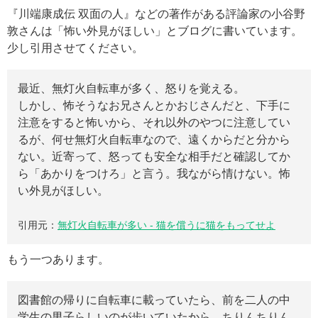
『川端康成伝 双面の人』などの著作がある評論家の小谷野
敦さんは「怖い外見がほしい」とブログに書いています。
少し引用させてください。
最近、無灯火自転車が多く、怒りを覚える。
しかし、怖そうなお兄さんとかおじさんだと、下手に
注意をすると怖いから、それ以外のやつに注意してい
るが、何せ無灯火自転車なので、遠くからだと分から
ない。近寄って、怒っても安全な相手だと確認してか
ら「あかりをつけろ」と言う。我ながら情けない。怖
い外見がほしい。
引用元：
無灯火自転車が多い - 猫を償うに猫をもってせよ
もう一つあります。
図書館の帰りに自転車に載っていたら、前を二人の中
学生の男子らしいのが歩いていたから、ちりんちりん