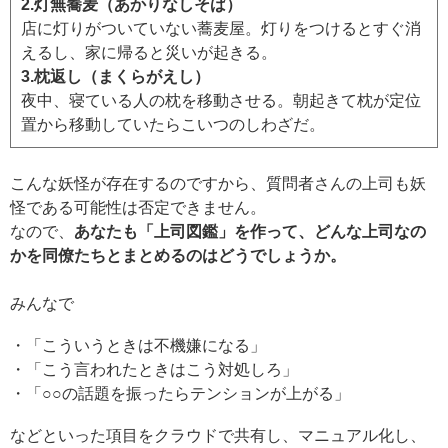
2.灯無蕎麦（あかりなしそば）
店に灯りがついていない蕎麦屋。灯りをつけるとすぐ消
えるし、家に帰ると災いが起きる。
3.枕返し（まくらがえし）
夜中、寝ている人の枕を移動させる。朝起きて枕が定位
置から移動していたらこいつのしわざだ。
こんな妖怪が存在するのですから、質問者さんの上司も妖
怪である可能性は否定できません。
なので、
あなたも「上司図鑑」を作って、どんな上司なの
かを同僚たちとまとめるのはどうでしょうか。
みんなで
・「こういうときは不機嫌になる」
・「こう言われたときはこう対処しろ」
・「○○の話題を振ったらテンションが上がる」
などといった項目をクラウドで共有し、マニュアル化し、