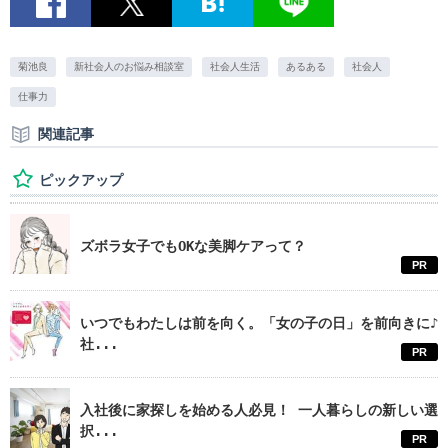
菊池良
新社会人のお悩み相談室
社会人生活
あるある
社会人
仕事力
関連記事
ピックアップ
ズボラ女子でもOKな美脚ケアって？
PR
いつでもわたしは前を向く。「女の子の日」を前向きに♪
社...
PR
入社後に家探しを始める人必見！ 一人暮らしの新しい選
択...
PR