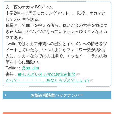
文・西のオカマ BSディム
中学2年生で周囲にカミングアウトし、以後、オカマと
しての人生を送る。
係長として部下を抱える傍ら、稼いだ金の大半を酒につ
ぎ込み毎月カツカツになっているちょっぴりダメなオカ
マである。
Twitterではオカマ仲間への愚痴とイケメンへの情念をツ
イートしていたら、いつのまにかフォロワー数が約8万
人に。オカマならではの目線で、エッセイ・コラムの執
筆を中心に活動中。
Twitter：
@bs_dim
書籍：
er-しんどいオカマのお悩み相談
だって・・・・・・、あなたもブスでしょう?
お悩み相談室バックナンバー