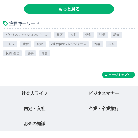
もっと見る
注目キーワード
ビジネスファッションのキホン
接客
女性
税金
社長
調査
ゴルフ
接待
沈黙
Z世代pickフレッシャーズ
若者
実家
収納･整理
食事
名言
ページトップへ
社会人ライフ
ビジネスマナー
内定・入社
卒業・卒業旅行
お金の知識