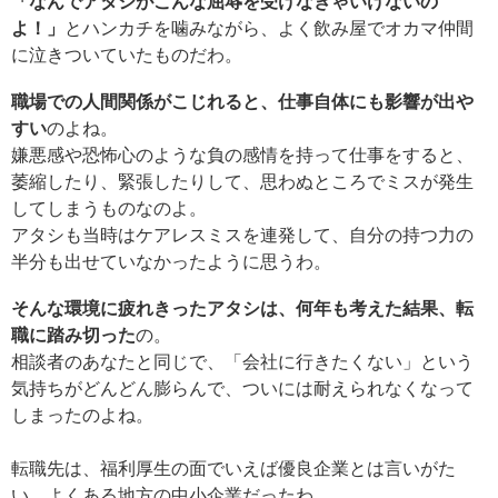
「なんでアタシがこんな屈辱を受けなきゃいけないの
よ！」
とハンカチを噛みながら、よく飲み屋でオカマ仲間
に泣きついていたものだわ。
職場での人間関係がこじれると、仕事自体にも影響が出や
すい
のよね。
嫌悪感や恐怖心のような負の感情を持って仕事をすると、
萎縮したり、緊張したりして、思わぬところでミスが発生
してしまうものなのよ。
アタシも当時はケアレスミスを連発して、自分の持つ力の
半分も出せていなかったように思うわ。
そんな環境に疲れきったアタシは、何年も考えた結果、転
職に踏み切った
の。
相談者のあなたと同じで、「会社に行きたくない」という
気持ちがどんどん膨らんで、ついには耐えられなくなって
しまったのよね。
転職先は、福利厚生の面でいえば優良企業とは言いがた
い、よくある地方の中小企業だったわ。