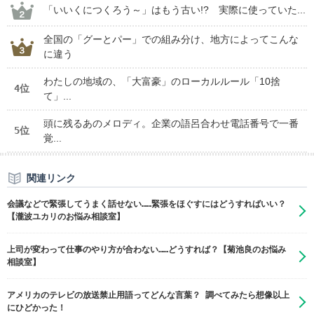
「いいくにつくろう～」はもう古い!? 実際に使っていた...
全国の「グーとパー」での組み分け、地方によってこんな
に違う
わたしの地域の、「大富豪」のローカルルール「10捨
4位
て」...
頭に残るあのメロディ。企業の語呂合わせ電話番号で一番
5位
覚...
関連リンク
会議などで緊張してうまく話せない……緊張をほぐすにはどうすればいい？
【瀧波ユカリのお悩み相談室】
上司が変わって仕事のやり方が合わない……どうすれば？【菊池良のお悩み
相談室】
アメリカのテレビの放送禁止用語ってどんな言葉？ 調べてみたら想像以上
にひどかった！