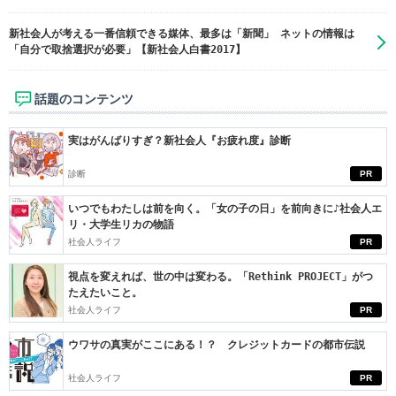
新社会人が考える一番信頼できる媒体、最多は「新聞」 ネットの情報は
「自分で取捨選択が必要」【新社会人白書2017】
話題のコンテンツ
実はがんばりすぎ？新社会人『お疲れ度』診断
診断
PR
いつでもわたしは前を向く。「女の子の日」を前向きに♪社会人エ
リ・大学生リカの物語
社会人ライフ
PR
視点を変えれば、世の中は変わる。「Rethink PROJECT」がつ
たえたいこと。
社会人ライフ
PR
ウワサの真実がここにある！？ クレジットカードの都市伝説
社会人ライフ
PR