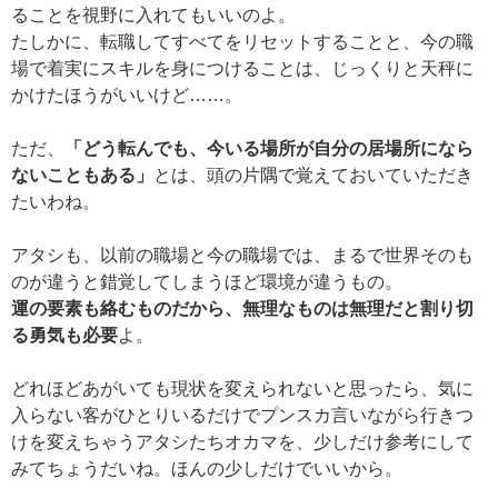
ることを視野に入れてもいいのよ。
たしかに、転職してすべてをリセットすることと、今の職
場で着実にスキルを身につけることは、じっくりと天秤に
かけたほうがいいけど……。
ただ、
「どう転んでも、今いる場所が自分の居場所になら
ないこともある」
とは、頭の片隅で覚えておいていただき
たいわね。
アタシも、以前の職場と今の職場では、まるで世界そのも
のが違うと錯覚してしまうほど環境が違うもの。
運の要素も絡むものだから、無理なものは無理だと割り切
る勇気も必要
よ。
どれほどあがいても現状を変えられないと思ったら、気に
入らない客がひとりいるだけでプンスカ言いながら行きつ
けを変えちゃうアタシたちオカマを、少しだけ参考にして
みてちょうだいね。ほんの少しだけでいいから。