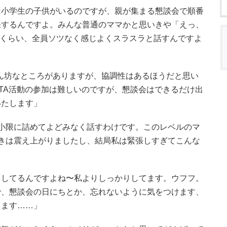
は小学生の子供がいるのですが、親が集まる懇談会で順番
張するんですよ。みんな普通のママかと思いきや「えっ、
くくらい、全員ソツなく感じよくスラスラと話すんですよ
ん坊なところがありますが、協調性はあるほうだと思い
TA活動の参加は難しいのですが、懇談会はできるだけ出
いたします」
小限に詰めてよどみなく話すわけです。このレベルのマ
きは震え上がりましたし、結局私は緊張しすぎてこんな
りしてるんですよね〜私よりしっかりしてます。ウフフ。
で、懇談会の日にちとか、忘れないように気をつけます、
します……」