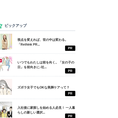
ピックアップ
視点を変えれば、世の中は変わる。
「Rethink PR...
PR
いつでもわたしは前を向く。「女の子の
日」を前向きに♪社...
PR
ズボラ女子でもOKな美脚ケアって？
PR
入社後に家探しを始める人必見！ 一人暮
らしの新しい選択...
PR