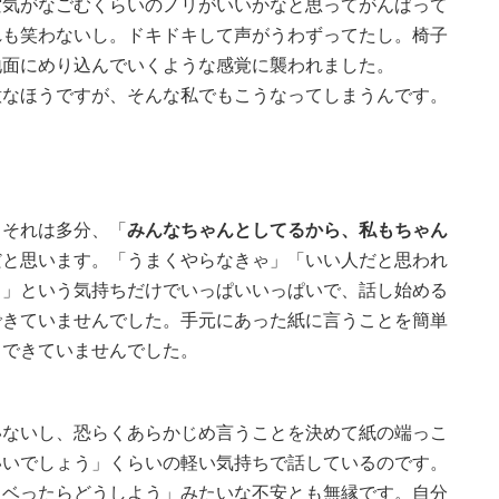
空気がなごむくらいのノリがいいかなと思ってがんばって
れも笑わないし。ドキドキして声がうわずってたし。椅子
地面にめり込んでいくような感覚に襲われました。
意なほうですが、そんな私でもこうなってしまうんです。
。それは多分、「
みんなちゃんとしてるから、私もちゃん
だと思います。「うまくやらなきゃ」「いい人だと思われ
も」という気持ちだけでいっぱいいっぱいで、話し始める
できていませんでした。手元にあった紙に言うことを簡単
もできていませんでした。
いないし、恐らくあらかじめ言うことを決めて紙の端っこ
いいでしょう」くらいの軽い気持ちで話しているのです。
スベったらどうしよう」みたいな不安とも無縁です。自分