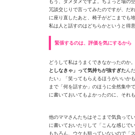
もう、ダメダメですよ。ちょっと場の
冗談交じりで言ってみたのですが、だ
に座り直したあと、椅子がどこまでも
私は人と話すのはどちらかというと得
緊張するのは、評価を気にするから
どうして私はうまくできなかったのか
としなきゃ」って気持ちが強すぎた
ん
たい」「笑ってもらえるほうがいいか
まで「何を話すか」のほうに全然集中
に書いておいてもよかったのに、それ
他のママさんたちはそこまで気負って
に書いておいたりして「こんな感じで
もちろん、ウケも狙っていないので「