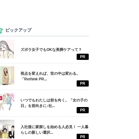
ピックアップ
ズボラ女子でもOKな美脚ケアって？
PR
視点を変えれば、世の中は変わる。
「Rethink PR...
PR
いつでもわたしは前を向く。「女の子の
日」を前向きに♪社...
PR
入社後に家探しを始める人必見！ 一人暮
らしの新しい選択...
PR