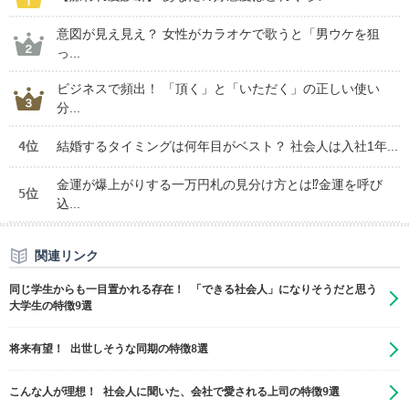
意図が見え見え？ 女性がカラオケで歌うと「男ウケを狙
っ...
ビジネスで頻出！ 「頂く」と「いただく」の正しい使い
分...
4位
結婚するタイミングは何年目がベスト？ 社会人は入社1年...
金運が爆上がりする一万円札の見分け方とは⁉金運を呼び
5位
込...
関連リンク
同じ学生からも一目置かれる存在！ 「できる社会人」になりそうだと思う
大学生の特徴9選
将来有望！ 出世しそうな同期の特徴8選
こんな人が理想！ 社会人に聞いた、会社で愛される上司の特徴9選