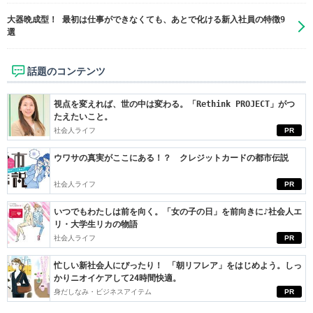
大器晩成型！ 最初は仕事ができなくても、あとで化ける新入社員の特徴9
選
話題のコンテンツ
視点を変えれば、世の中は変わる。「Rethink PROJECT」がつ
たえたいこと。
社会人ライフ
PR
ウワサの真実がここにある！？ クレジットカードの都市伝説
社会人ライフ
PR
いつでもわたしは前を向く。「女の子の日」を前向きに♪社会人エ
リ・大学生リカの物語
社会人ライフ
PR
忙しい新社会人にぴったり！ 「朝リフレア」をはじめよう。しっ
かりニオイケアして24時間快適。
身だしなみ・ビジネスアイテム
PR