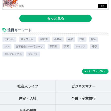
診断
PR
もっと見る
注目キーワード
かわいい
本音コラム.
報告書
不動産
花見
役職
接待
バス
先輩社会人の本音トーク
専門家.
質問
キャリア
選挙
コンプレックス
プレゼン
ページトップへ
社会人ライフ
ビジネスマナー
内定・入社
卒業・卒業旅行
お金の知識