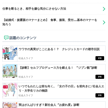
仕事を断るとき、相手を嫌な気分にさせない方法
【結婚式・披露宴のマナーまとめ】 食事、服装、受付……基本のマナーを
知ろう
話題のコンテンツ
ウワサの真実がここにある！？ クレジットカードの都市伝説
社会人ライフ
PR
【診断】セルフプロデュース力を鍛える！ “ジブン観”診断
社会人ライフ
PR
いつでもわたしは前を向く。「女の子の日」を前向きに♪社会人エ
リ・大学生リカの物語
社会人ライフ
PR
実はがんばりすぎ？新社会人『お疲れ度』診断