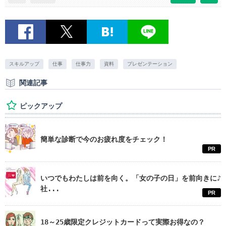
スキルアップ
仕事
仕事力
資料
プレゼンテーション
関連記事
ピックアップ
簡単な診断で今のお疲れ度をチェック！
PR
いつでもわたしは前を向く。「女の子の日」を前向きに♪
社...
PR
18～25歳限定クレジットカードって実際お得なの？