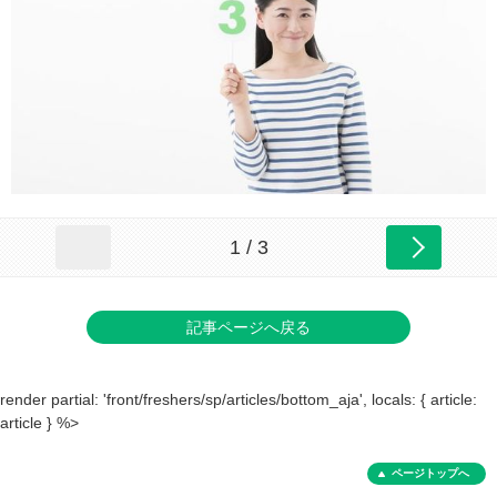
1 / 3
記事ページへ戻る
render partial: 'front/freshers/sp/articles/bottom_aja', locals: { article:
article } %>
ページトップへ