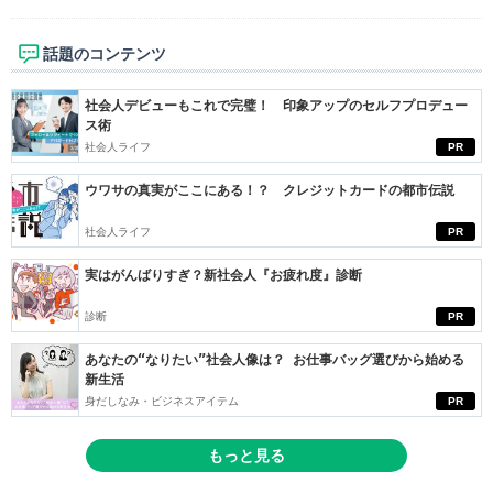
話題のコンテンツ
社会人デビューもこれで完璧！ 印象アップのセルフプロデュー
ス術
社会人ライフ
PR
ウワサの真実がここにある！？ クレジットカードの都市伝説
社会人ライフ
PR
実はがんばりすぎ？新社会人『お疲れ度』診断
診断
PR
あなたの“なりたい”社会人像は？ お仕事バッグ選びから始める
新生活
身だしなみ・ビジネスアイテム
PR
もっと見る