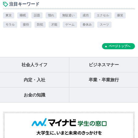
注目キーワード
東京
睡眠
話題
憧れ
無駄遣い
成功
エクセル
爆笑
モラル
接待
防犯
才能
ゲーム
春休み
スーツ
ページトップへ
社会人ライフ
ビジネスマナー
内定・入社
卒業・卒業旅行
お金の知識