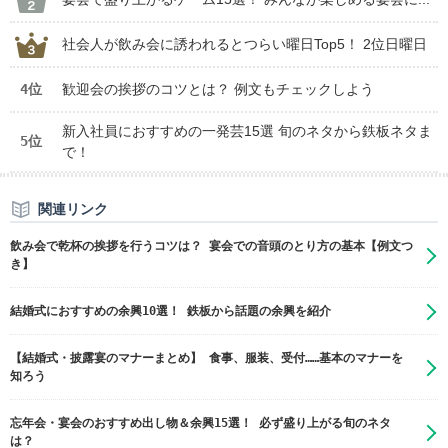
社会人が飲み会に誘われるとつらい曜日Top5！ 2位日曜日
4位
歓迎会の挨拶のコツとは？ 例文もチェックしよう
新入社員におすすめの一発芸15選 旬のネタから鉄板ネタま
5位
で！
関連リンク
飲み会で乾杯の挨拶を行うコツは？ 宴会での音頭のとり方の基本【例文つ
き】
結婚式におすすめの余興10選！ 鉄板から話題の余興を紹介
【結婚式・披露宴のマナーまとめ】 食事、服装、受付……基本のマナーを
知ろう
忘年会・宴会のおすすめ出し物＆余興15選！ 必ず盛り上がる旬のネタ
は？