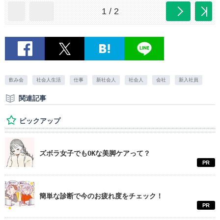
1 / 2
飲み会
社会人生活
仕事
新社会人
社会人
会社
新入社員
関連記事
ピックアップ
ズボラ女子でもOKな美脚ケアって？
PR
簡単な診断で今のお疲れ度をチェック！
PR