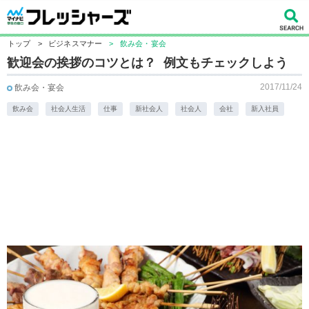
トップ
>
ビジネスマナー
>
飲み会・宴会
歓迎会の挨拶のコツとは？ 例文もチェックしよう
2017/11/24
飲み会・宴会
飲み会
社会人生活
仕事
新社会人
社会人
会社
新入社員