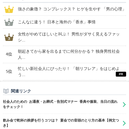
強さの象徴？ コンプレックス？ ヒゲを生やす 「男の心理」
こんなに違う！ 日本と海外の「香水」事情
女性がやめてほしいと叫ぶ！ 男性がダサく見えるファッ
シ...
朝起きてから家を出るまでに何分かかる？ 独身男性社会
4位
人...
忙しい新社会人にぴったり！ 「朝リフレア」をはじめよ
5位
う...
関連リンク
社会人のための お通夜・お葬式・告別式マナー 香典や服装、当日の流れ
をチェック！
飲み会で乾杯の挨拶を行うコツは？ 宴会での音頭のとり方の基本【例文つ
き】