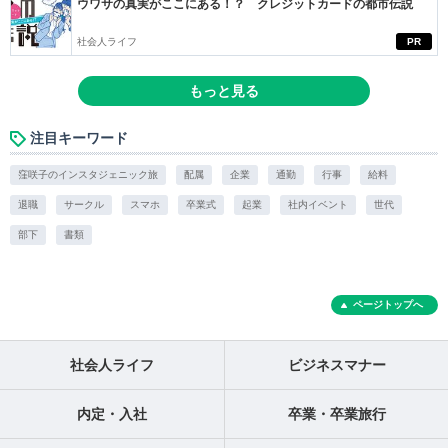
ウワサの真実がここにある！？ クレジットカードの都市伝説
社会人ライフ
PR
もっと見る
注目キーワード
窪咲子のインスタジェニック旅
配属
企業
通勤
行事
給料
退職
サークル
スマホ
卒業式
起業
社内イベント
世代
部下
書類
ページトップへ
社会人ライフ
ビジネスマナー
内定・入社
卒業・卒業旅行