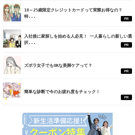
18～25歳限定クレジットカードって実際お得なの？
特...
PR
入社後に家探しを始める人必見！ 一人暮らしの新しい選
択...
PR
ズボラ女子でもOKな美脚ケアって？
PR
簡単な診断で今のお疲れ度をチェック！
PR