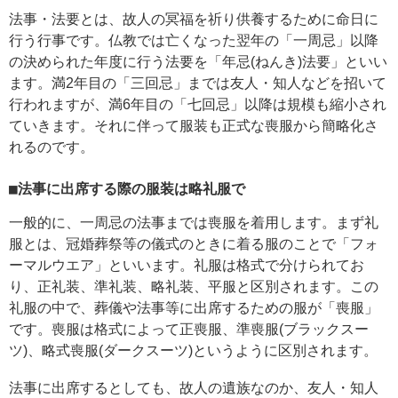
法事・法要とは、故人の冥福を祈り供養するために命日に
行う行事です。仏教では亡くなった翌年の「一周忌」以降
の決められた年度に行う法要を「年忌(ねんき)法要」といい
ます。満2年目の「三回忌」までは友人・知人などを招いて
行われますが、満6年目の「七回忌」以降は規模も縮小され
ていきます。それに伴って服装も正式な喪服から簡略化さ
れるのです。
■法事に出席する際の服装は略礼服で
一般的に、一周忌の法事までは喪服を着用します。まず礼
服とは、冠婚葬祭等の儀式のときに着る服のことで「フォ
ーマルウエア」といいます。礼服は格式で分けられてお
り、正礼装、準礼装、略礼装、平服と区別されます。この
礼服の中で、葬儀や法事等に出席するための服が「喪服」
です。喪服は格式によって正喪服、準喪服(ブラックスー
ツ)、略式喪服(ダークスーツ)というように区別されます。
法事に出席するとしても、故人の遺族なのか、友人・知人