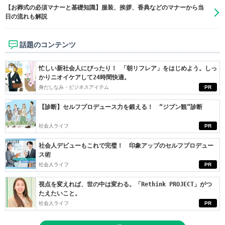
【お葬式の必須マナーと基礎知識】服装、挨拶、香典などのマナーから当
日の流れも解説
話題のコンテンツ
忙しい新社会人にぴったり！ 「朝リフレア」をはじめよう。しっ
かりニオイケアして24時間快適。
身だしなみ・ビジネスアイテム
PR
【診断】セルフプロデュース力を鍛える！ “ジブン観”診断
社会人ライフ
PR
社会人デビューもこれで完璧！ 印象アップのセルフプロデュー
ス術
社会人ライフ
PR
視点を変えれば、世の中は変わる。「Rethink PROJECT」がつ
たえたいこと。
社会人ライフ
PR