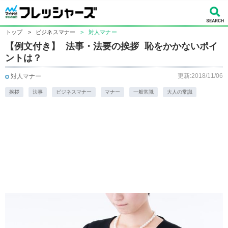
トップ
>
ビジネスマナー
>
対人マナー
【例文付き】 法事・法要の挨拶 恥をかかないポイ
ントは？
更新:2018/11/06
対人マナー
挨拶
法事
ビジネスマナー
マナー
一般常識
大人の常識