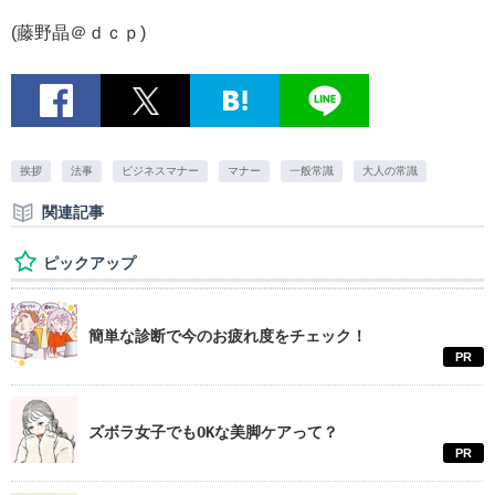
(藤野晶＠ｄｃｐ)
挨拶
法事
ビジネスマナー
マナー
一般常識
大人の常識
関連記事
ピックアップ
簡単な診断で今のお疲れ度をチェック！
PR
ズボラ女子でもOKな美脚ケアって？
PR