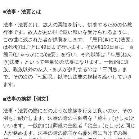
■法事・法要とは
法事・法要とは、故人の冥福を祈り、供養するための仏教
行事です。故人があの世で良い報いを受けられるように、
この世に残された者が供養をします。「忌日(きにち)法要」
は死後7日ごとに49日まで行います。その後100日目に「百
箇日(ひゃっかにち)法要」を行い、それ以降は「年忌(ねん
き)法要」といって年単位の法要になります。一般的に遺
族、親族以外の友人・知人が参列するのは「三回忌」ま
で。その次の「七回忌」以降は法要の規模を縮小していき
ます。
■法事の挨拶【例文】
法事・法要の際にどのような挨拶を行えば良いのか、その
例をご紹介します。法事の際の主催者を「施主」(せしゅ)と
いいます。一般的には葬儀の主催者「喪主」(もしゅ)と同じ
人が務めます。法事の際の施主から参列者に向けての挨