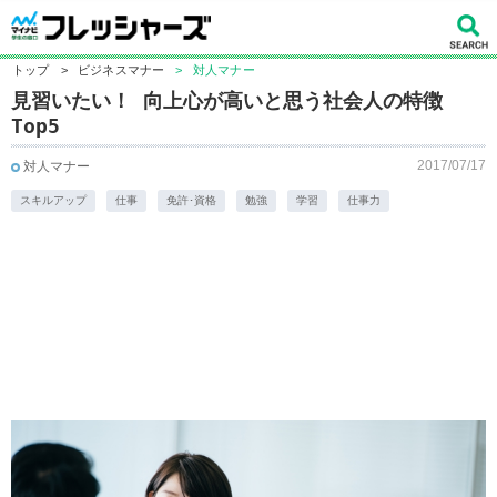
トップ
>
ビジネスマナー
>
対人マナー
見習いたい！ 向上心が高いと思う社会人の特徴
Top5
2017/07/17
対人マナー
スキルアップ
仕事
免許･資格
勉強
学習
仕事力