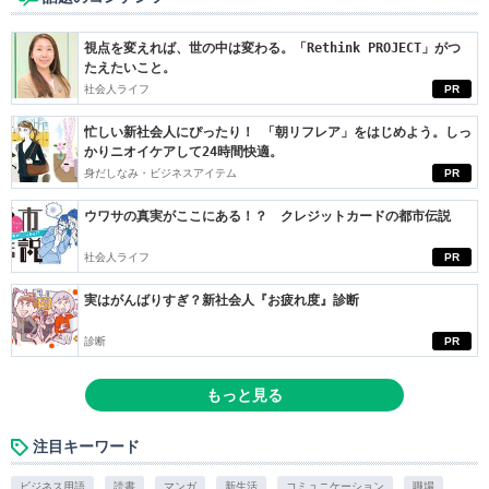
視点を変えれば、世の中は変わる。「Rethink PROJECT」がつ
たえたいこと。
社会人ライフ
PR
忙しい新社会人にぴったり！ 「朝リフレア」をはじめよう。しっ
かりニオイケアして24時間快適。
身だしなみ・ビジネスアイテム
PR
ウワサの真実がここにある！？ クレジットカードの都市伝説
社会人ライフ
PR
実はがんばりすぎ？新社会人『お疲れ度』診断
診断
PR
もっと見る
注目キーワード
ビジネス用語
読書
マンガ
新生活
コミュニケーション
職場