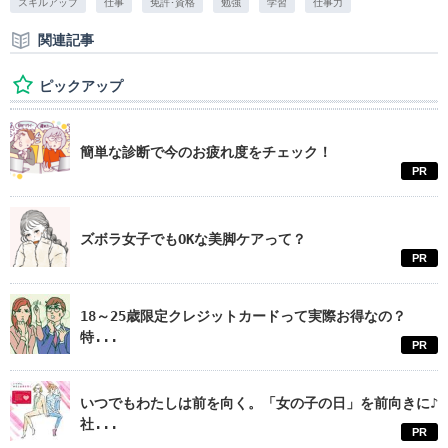
スキルアップ
仕事
免許･資格
勉強
学習
仕事力
関連記事
ピックアップ
簡単な診断で今のお疲れ度をチェック！
PR
ズボラ女子でもOKな美脚ケアって？
PR
18～25歳限定クレジットカードって実際お得なの？
特...
PR
いつでもわたしは前を向く。「女の子の日」を前向きに♪
社...
PR